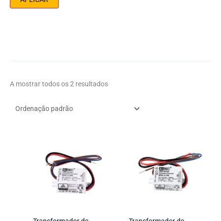
m
r
á
i
x
e
i
m
a
A mostrar todos os 2 resultados