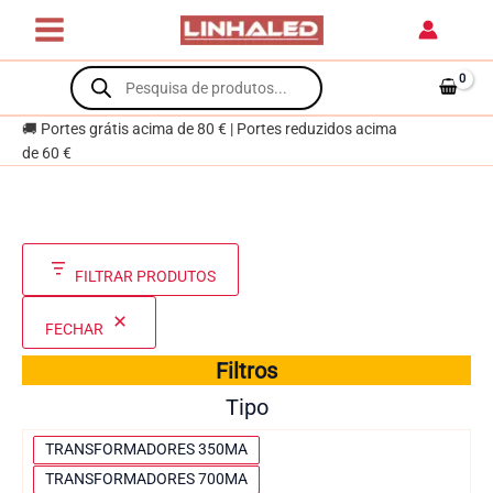
Skip
to
content
Products
search
🚚 Portes grátis acima de 80 € | Portes reduzidos acima
de 60 €
FILTRAR PRODUTOS
FECHAR
Filtros
Tipo
T
TRANSFORMADORES 350MA
i
TRANSFORMADORES 700MA