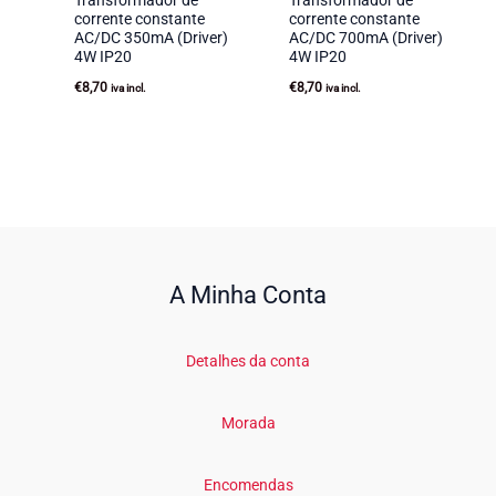
Transformador de
Transformador de
corrente constante
corrente constante
AC/DC 350mA (Driver)
AC/DC 700mA (Driver)
4W IP20
4W IP20
€
8,70
€
8,70
iva incl.
iva incl.
A Minha Conta
Detalhes da conta
Morada
Encomendas