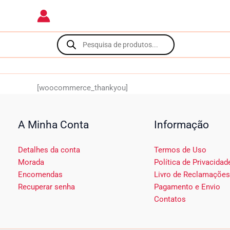
Skip
to
content
Products
search
[woocommerce_thankyou]
A Minha Conta
Informação
Detalhes da conta
Termos de Uso
Morada
Política de Privacidad
Encomendas
Livro de Reclamações
Recuperar senha
Pagamento e Envio
Contatos