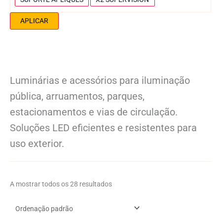
a
r
i
APLICAR
o
e
t
e
ç
ã
Luminárias e acessórios para iluminação
o
pública, arruamentos, parques,
estacionamentos e vias de circulação.
Soluções LED eficientes e resistentes para
uso exterior.
A mostrar todos os 28 resultados