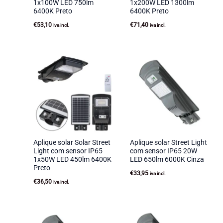
1x100W LED 750lm
1x200W LED 1300lm
6400K Preto
6400K Preto
€
53,10
€
71,40
iva incl.
iva incl.
Aplique solar Solar Street
Aplique solar Street Light
Light com sensor IP65
com sensor IP65 20W
1x50W LED 450lm 6400K
LED 650lm 6000K Cinza
Preto
€
33,95
iva incl.
€
36,50
iva incl.