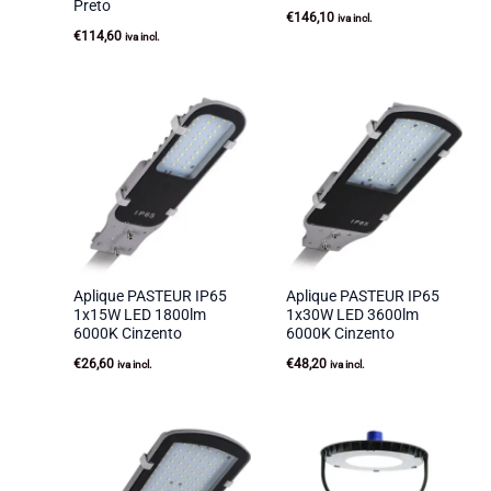
Preto
€
146,10
iva incl.
€
114,60
iva incl.
Aplique PASTEUR IP65
Aplique PASTEUR IP65
1x15W LED 1800lm
1x30W LED 3600lm
6000K Cinzento
6000K Cinzento
€
26,60
€
48,20
iva incl.
iva incl.