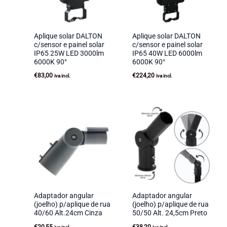
Aplique solar DALTON
Aplique solar DALTON
c/sensor e painel solar
c/sensor e painel solar
IP65 25W LED 3000lm
IP65 40W LED 6000lm
6000K 90°
6000K 90°
€
83,00
€
224,20
iva incl.
iva incl.
Adaptador angular
Adaptador angular
(joelho) p/aplique de rua
(joelho) p/aplique de rua
40/60 Alt.24cm Cinza
50/50 Alt. 24,5cm Preto
€
20,55
€
38,20