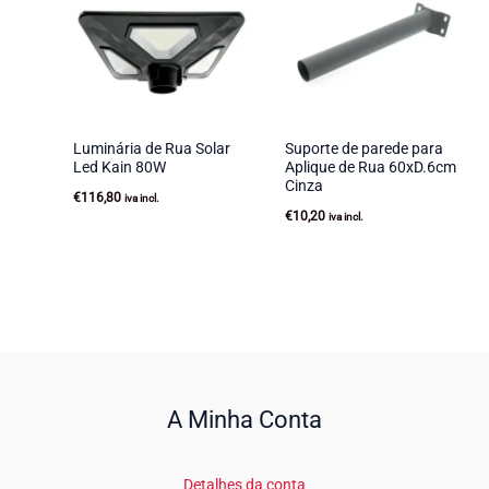
Luminária de Rua Solar
Suporte de parede para
Led Kain 80W
Aplique de Rua 60xD.6cm
Cinza
€
116,80
iva incl.
€
10,20
iva incl.
A Minha Conta
Detalhes da conta