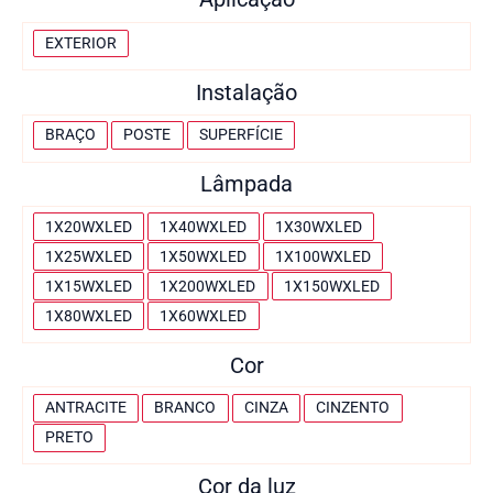
p
A
EXTERIOR
o
p
Instalação
l
i
I
BRAÇO
POSTE
SUPERFÍCIE
c
n
Lâmpada
a
s
ç
t
L
1X20WXLED
1X40WXLED
1X30WXLED
ã
a
â
1X25WXLED
1X50WXLED
1X100WXLED
o
l
m
1X15WXLED
1X200WXLED
1X150WXLED
a
p
1X80WXLED
1X60WXLED
ç
a
Cor
ã
d
o
a
C
ANTRACITE
BRANCO
CINZA
CINZENTO
o
PRETO
r
Cor da luz