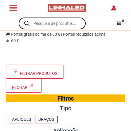
Skip
to
content
Products
search
🚚 Portes grátis acima de 80 € | Portes reduzidos acima
de 60 €
FILTRAR PRODUTOS
FECHAR
Filtros
Tipo
T
APLIQUES
BRAÇOS
i
Aplicação