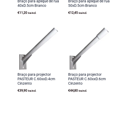
Braço para aplique de rua
Braço para aplique de rua
40xD.5cm Branco
50xD.5cm Branco
€
11,20
€
12,45
iva incl.
iva incl.
Braço para projector
Braço para projector
PASTEUR C.60xxD.4cm
PASTEUR C.60xxD.6cm
Cinzento
Cinzento
€
39,90
€
44,80
iva incl.
iva incl.