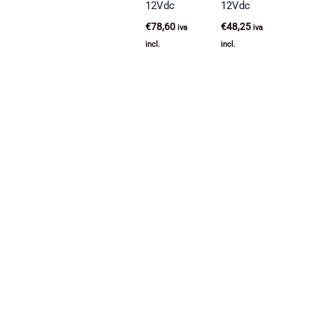
12Vdc
12Vdc
€
78,60
€
48,25
iva
iva
incl.
incl.