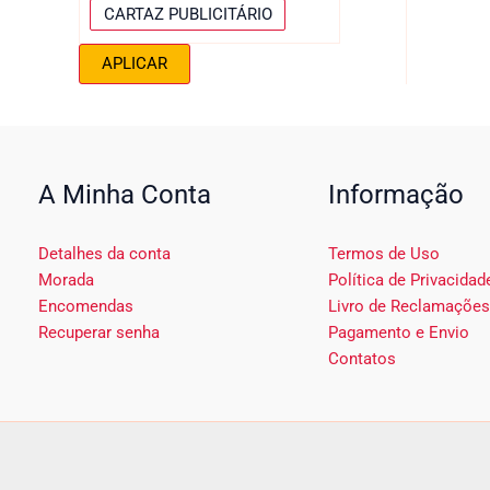
á
d
c
S
CARTAZ PUBLICITÁRIO
x
e
a
é
APLICAR
i
p
r
m
r
i
a
o
e
t
A Minha Conta
Informação
e
ç
Detalhes da conta
Termos de Uso
ã
Morada
Política de Privacidad
o
Encomendas
Livro de Reclamações
Recuperar senha
Pagamento e Envio
Contatos