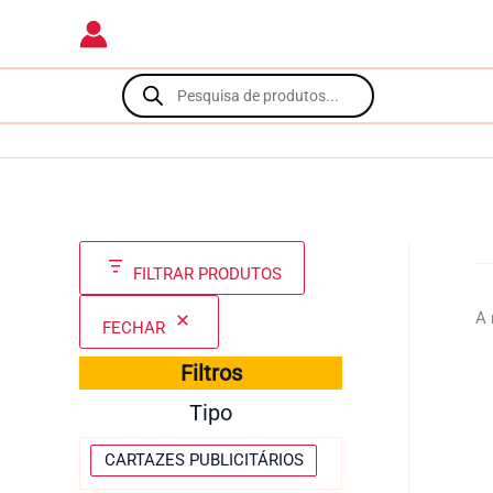
Skip
to
content
Products
search
FILTRAR PRODUTOS
A 
FECHAR
Filtros
Tipo
T
CARTAZES PUBLICITÁRIOS
i