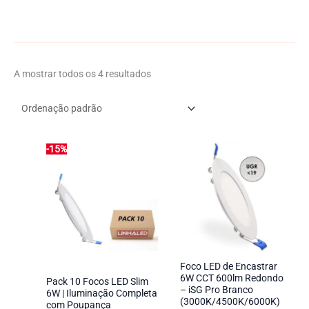
e
t
e
ç
ã
A mostrar todos os 4 resultados
o
-15%
Foco LED de Encastrar
6W CCT 600lm Redondo
Pack 10 Focos LED Slim
– iSG Pro Branco
6W | Iluminação Completa
(3000K/4500K/6000K)
com Poupança