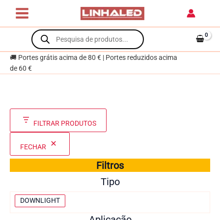
Skip
to
content
Products
search
🚚 Portes grátis acima de 80 € | Portes reduzidos acima
de 60 €
FILTRAR PRODUTOS
FECHAR
Filtros
Tipo
T
DOWNLIGHT
i
Aplicação