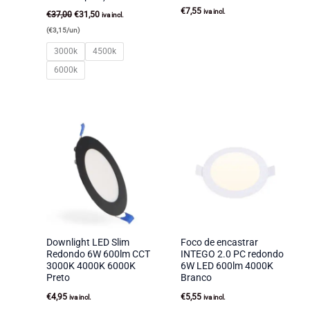
O
O
€
7,55
iva incl.
€
37,00
€
31,50
iva incl.
preço
preço
(
€
3,15
/un)
original
atual
era:
é:
3000k
4500k
€37,00.
€31,50.
6000k
Downlight LED Slim
Foco de encastrar
Redondo 6W 600lm CCT
INTEGO 2.0 PC redondo
3000K 4000K 6000K
6W LED 600lm 4000K
Preto
Branco
€
4,95
€
5,55
iva incl.
iva incl.