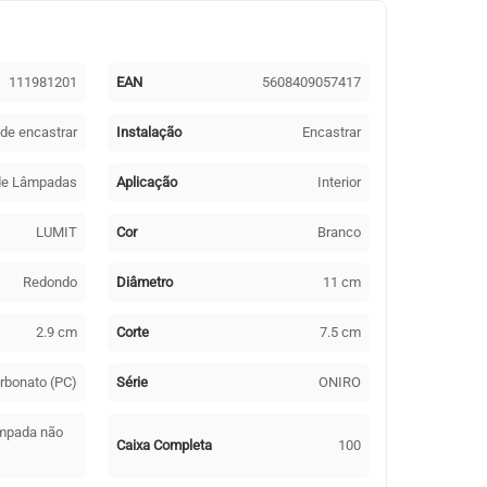
111981201
EAN
5608409057417
 de encastrar
Instalação
Encastrar
 de Lâmpadas
Aplicação
Interior
LUMIT
Cor
Branco
Redondo
Diâmetro
11 cm
2.9 cm
Corte
7.5 cm
arbonato (PC)
Série
ONIRO
âmpada não
Caixa Completa
100