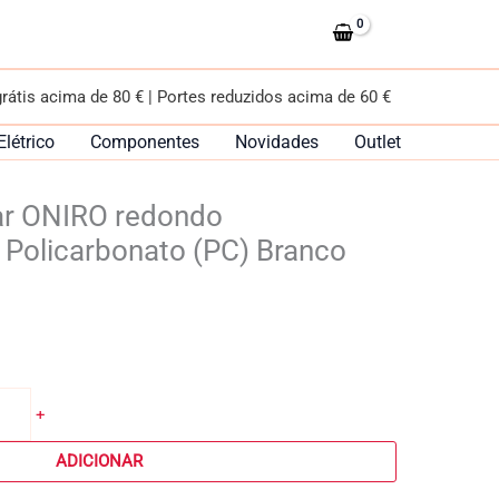
encastrar
ONIRO
redondo
Alt.2,9xD.11cm
grátis acima de 80 € | Portes reduzidos acima de 60 €
Policarbonato
(PC)
Elétrico
Componentes
Novidades
Outlet
Branco
ar ONIRO redondo
 Policarbonato (PC) Branco
+
ADICIONAR