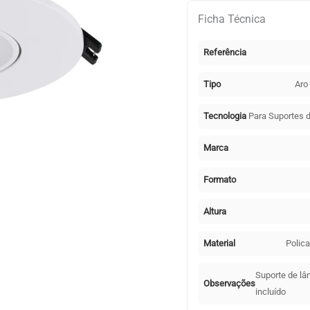
encastrar
Ficha Técnica
ONIRO
redondo
Referência
Alt.2,9xD.11cm
Policarbonato
Tipo
Aro
(PC)
Branco
Tecnologia
Para Suportes
Marca
Formato
Altura
Material
Polic
Suporte de l
Observações
incluído