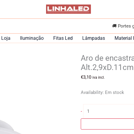
🚚 Portes 
Loja
Iluminação
Fitas Led
Lâmpadas
Material 
Aro de encastr
Alt.2,9xD.11cm
€
3,10
iva incl.
Availability:
Em stock
Quantidade
-
de
Aro
de