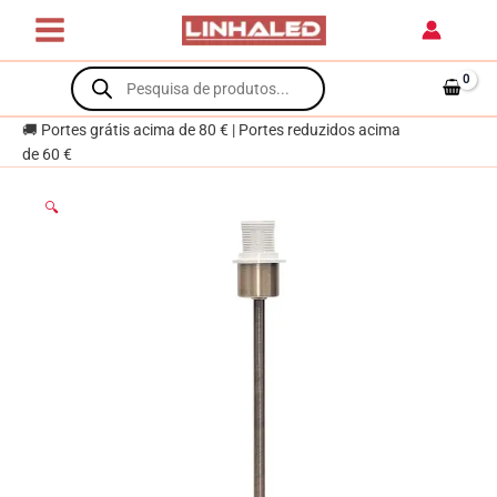
Skip
para
to
Candeeiro
content
Products
de
search
Mesa
MALDIVAS
🚚 Portes grátis acima de 80 € | Portes reduzidos acima
1xE14
de 60 €
Oxidado
🔍