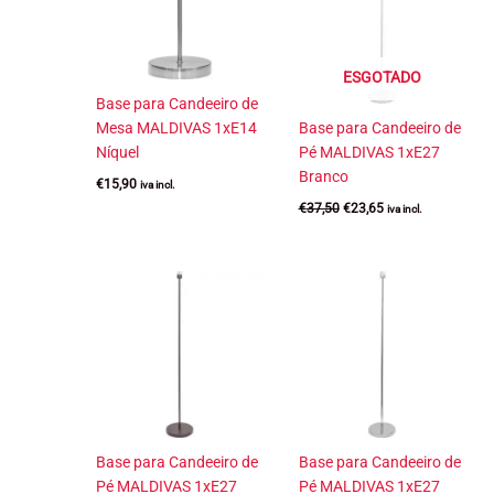
ESGOTADO
Base para Candeeiro de
Mesa MALDIVAS 1xE14
Base para Candeeiro de
Níquel
Pé MALDIVAS 1xE27
Branco
€
15,90
iva incl.
O
O
€
37,50
€
23,65
iva incl.
preço
preço
original
atual
era:
é:
€37,50.
€23,65.
Base para Candeeiro de
Base para Candeeiro de
Pé MALDIVAS 1xE27
Pé MALDIVAS 1xE27