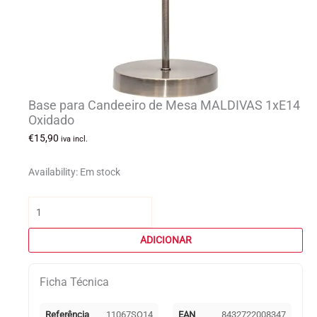
Base para Candeeiro de Mesa MALDIVAS 1xE14
Oxidado
€
15,90
iva incl.
Availability:
Em stock
Quantidade
de
Base
ADICIONAR
para
Candeeiro
Ficha Técnica
de
Mesa
MALDIVAS
Referência
11067SO14
EAN
8432722008347