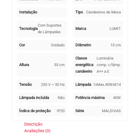
1xE14
Oxidado
Instalação
Tipo
Candeeiros de Mesa
Com Suportes
Tecnologia
Marca
LUMIT
de Lâmpadas
Cor
Oxidado
Diâmetro
13 cm
Classe
Luminária
Altura
33 cm
energética
comp. c/lâmp.
candeeiro
A++ a E
Tensão
230 V ~ 50 Hz
Lâmpada
1xMax.40WxE14
Lâmpada incluída
Não
Potência máxima
40W
Índice de proteção
IP20
Série
MALDIVAS
Descrição
Avaliações (0)