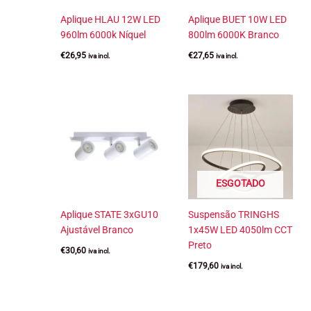
Aplique HLAU 12W LED
Aplique BUET 10W LED
960lm 6000k Níquel
800lm 6000K Branco
€
26,95
€
27,65
iva incl.
iva incl.
ESGOTADO
Aplique STATE 3xGU10
Suspensão TRINGHS
Ajustável Branco
1x45W LED 4050lm CCT
Preto
€
30,60
iva incl.
€
179,60
iva incl.