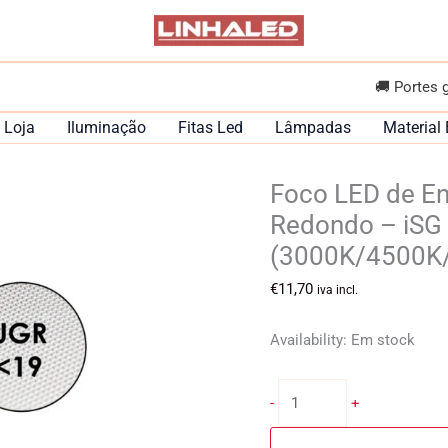
🚚 Portes 
Loja
Iluminação
Fitas Led
Lâmpadas
Material 
Foco LED de E
Redondo – iSG
(3000K/4500K
€
11,70
iva incl.
Availability:
Em stock
Quantidade
-
+
de
Foco