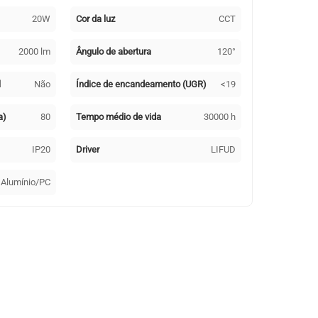
20W
Cor da luz
CCT
2000 lm
Ângulo de abertura
120°
l
Não
Índice de encandeamento (UGR)
<19
a)
80
Tempo médio de vida
30000 h
IP20
Driver
LIFUD
Alumínio/PC