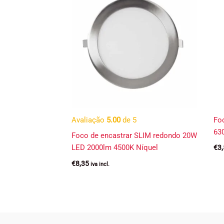
Avaliação
5.00
de 5
Fo
63
Foco de encastrar SLIM redondo 20W
LED 2000lm 4500K Níquel
€
3
€
8,35
iva incl.