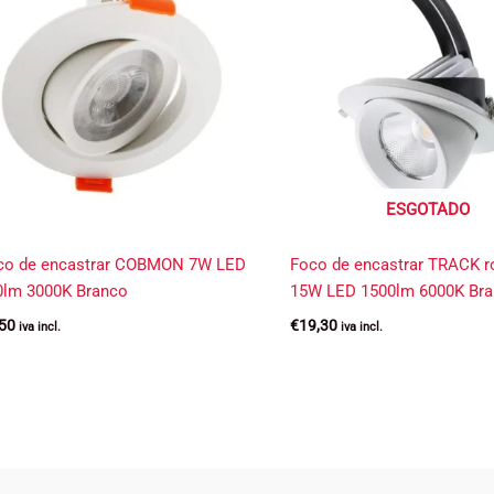
ESGOTADO
co de encastrar COBMON 7W LED
Foco de encastrar TRACK ro
0lm 3000K Branco
15W LED 1500lm 6000K Br
,50
€
19,30
iva incl.
iva incl.