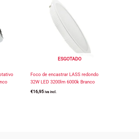
ESGOTADO
tativo
Foco de encastrar LASS redondo
anco
32W LED 3200lm 6000k Branco
€
16,95
iva incl.