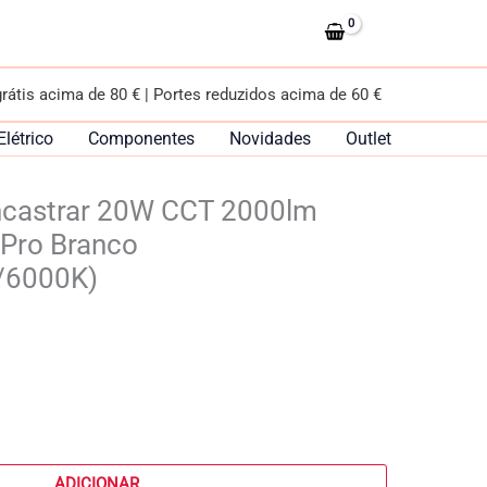
de
Encastrar
20W
CCT
grátis acima de 80 € | Portes reduzidos acima de 60 €
2000lm
Redondo
Elétrico
Componentes
Novidades
Outlet
–
iSG
ncastrar 20W CCT 2000lm
Pro
Branco
 Pro Branco
(3000K/4500K/6000K)
/6000K)
ADICIONAR