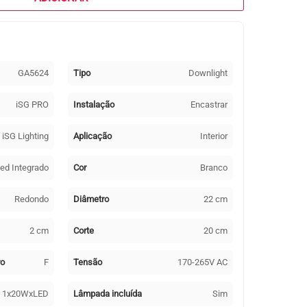
GA5624
Tipo
Downlight
iSG PRO
Instalação
Encastrar
iSG Lighting
Aplicação
Interior
ed Integrado
Cor
Branco
Redondo
Diâmetro
22 cm
2 cm
Corte
20 cm
ro
F
Tensão
170-265V AC
1x20WxLED
Lâmpada incluída
Sim