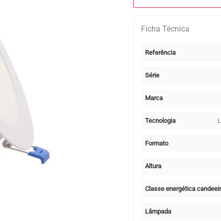
LED
de
Ficha Técnica
Encastrar
20W
Referência
CCT
2000lm
Série
Redondo
–
Marca
iSG
Pro
Tecnologia
L
Branco
(3000K/4500K/6000K)
Formato
Altura
Classe energética candeei
Lâmpada