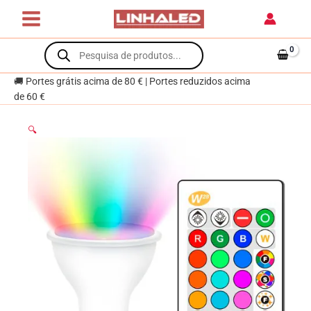
Skip
GU10
to
5W
content
Products
LED
search
350lm
RGB+W
🚚 Portes grátis acima de 80 € | Portes reduzidos acima
com
de 60 €
Comando
🔍