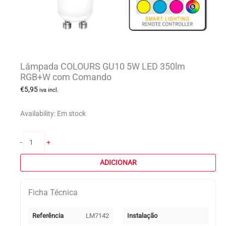
Lâmpada COLOURS GU10 5W LED 350lm
RGB+W com Comando
€
5,95
iva incl.
Availability:
Em stock
Quantidade
-
+
de
Lâmpada
ADICIONAR
COLOURS
GU10
Ficha Técnica
5W
LED
350lm
Referência
LM7142
Instalação
RGB+W