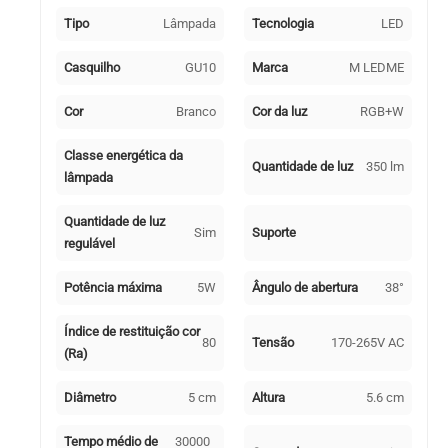
com
Tipo
Lâmpada
Tecnologia
LED
Comando
Casquilho
GU10
Marca
M LEDME
Cor
Branco
Cor da luz
RGB+W
Classe energética da
Quantidade de luz
350 lm
lâmpada
Quantidade de luz
Sim
Suporte
regulável
Potência máxima
5W
Ângulo de abertura
38°
Índice de restituição cor
80
Tensão
170-265V AC
(Ra)
Diâmetro
5 cm
Altura
5.6 cm
Tempo médio de
30000