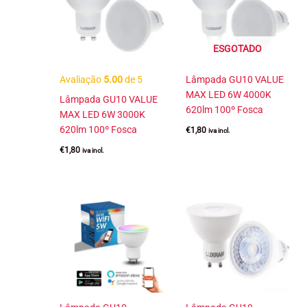
ESGOTADO
Avaliação
5.00
de 5
Lâmpada GU10 VALUE
MAX LED 6W 4000K
Lâmpada GU10 VALUE
620lm 100º Fosca
MAX LED 6W 3000K
620lm 100º Fosca
€
1,80
iva incl.
€
1,80
iva incl.