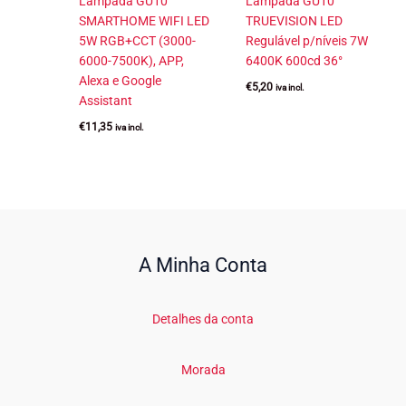
Lâmpada GU10
Lâmpada GU10
SMARTHOME WIFI LED
TRUEVISION LED
5W RGB+CCT (3000-
Regulável p/níveis 7W
6000-7500K), APP,
6400K 600cd 36°
Alexa e Google
€
5,20
iva incl.
Assistant
€
11,35
iva incl.
A Minha Conta
Detalhes da conta
Morada