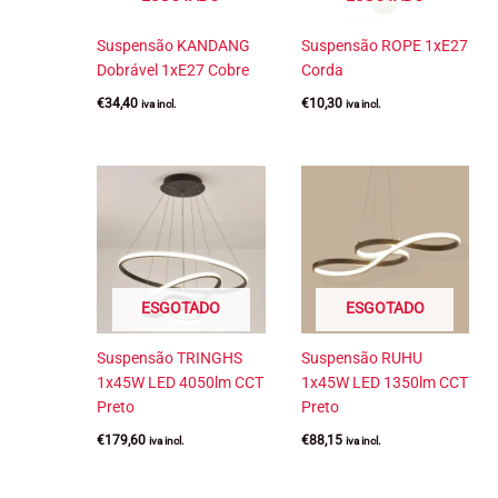
Suspensão KANDANG
Suspensão ROPE 1xE27
Dobrável 1xE27 Cobre
Corda
€
34,40
€
10,30
iva incl.
iva incl.
ESGOTADO
ESGOTADO
Suspensão TRINGHS
Suspensão RUHU
1x45W LED 4050lm CCT
1x45W LED 1350lm CCT
Preto
Preto
€
179,60
€
88,15
iva incl.
iva incl.