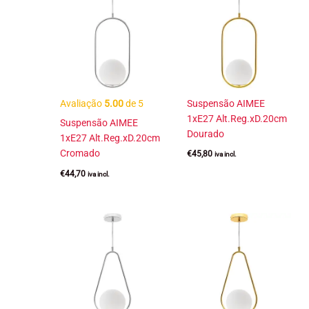
Avaliação
5.00
de 5
Suspensão AIMEE
1xE27 Alt.Reg.xD.20cm
Suspensão AIMEE
Dourado
1xE27 Alt.Reg.xD.20cm
Cromado
€
45,80
iva incl.
€
44,70
iva incl.