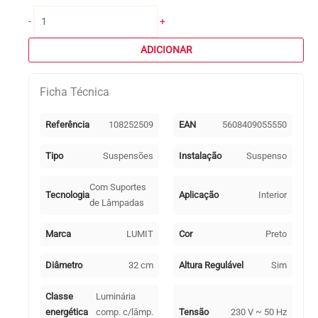
Quantidade
-
+
de
Suspensão
ADICIONAR
AIMEE
1xE27
Ficha Técnica
Alt.Reg.xD.32cm
Preto
Referência
108252509
EAN
5608409055550
Tipo
Suspensões
Instalação
Suspenso
Com Suportes
Tecnologia
Aplicação
Interior
de Lâmpadas
Marca
LUMIT
Cor
Preto
Diâmetro
32 cm
Altura Regulável
Sim
Classe
Luminária
energética
comp. c/lâmp.
Tensão
230 V ~ 50 Hz