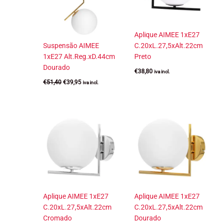
Aplique AIMEE 1xE27
Suspensão AIMEE
C.20xL.27,5xAlt.22cm
1xE27 Alt.Reg.xD.44cm
Preto
Dourado
€
38,80
iva incl.
O
O
€
51,40
€
39,95
iva incl.
preço
preço
original
atual
era:
é:
€51,40.
€39,95.
Aplique AIMEE 1xE27
Aplique AIMEE 1xE27
C.20xL.27,5xAlt.22cm
C.20xL.27,5xAlt.22cm
Cromado
Dourado