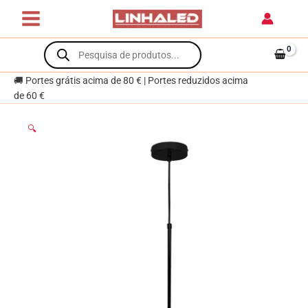
Skip
Alt.Reg.xD.32cm
to
Preto
content
Products
search
🚚 Portes grátis acima de 80 € | Portes reduzidos acima
de 60 €
🔍