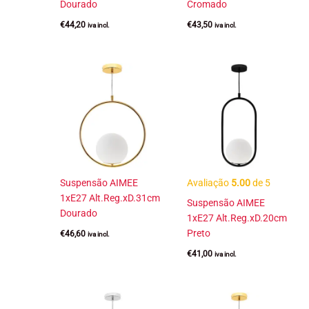
Dourado
Cromado
€
44,20
€
43,50
iva incl.
iva incl.
Suspensão AIMEE
Avaliação
5.00
de 5
1xE27 Alt.Reg.xD.31cm
Suspensão AIMEE
Dourado
1xE27 Alt.Reg.xD.20cm
Preto
€
46,60
iva incl.
€
41,00
iva incl.