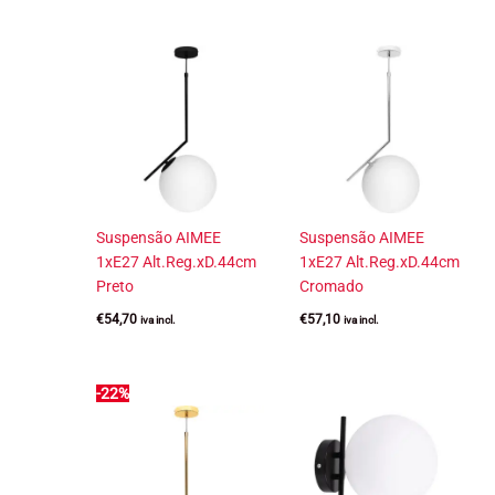
Suspensão AIMEE
Suspensão AIMEE
1xE27 Alt.Reg.xD.44cm
1xE27 Alt.Reg.xD.44cm
Preto
Cromado
€
54,70
€
57,10
iva incl.
iva incl.
-22%