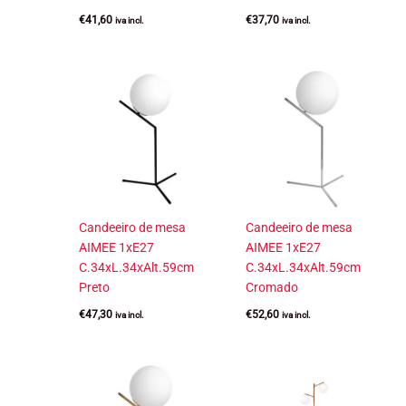
€
41,60
€
37,70
iva incl.
iva incl.
Candeeiro de mesa
Candeeiro de mesa
AIMEE 1xE27
AIMEE 1xE27
C.34xL.34xAlt.59cm
C.34xL.34xAlt.59cm
Preto
Cromado
€
47,30
€
52,60
iva incl.
iva incl.