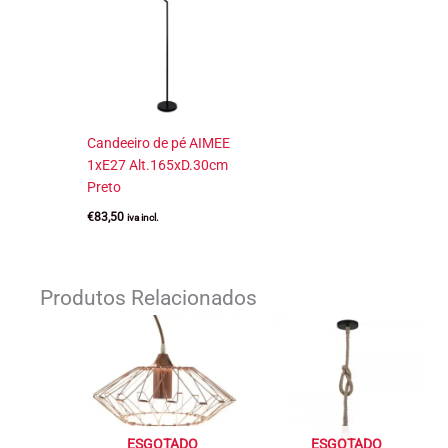
Candeeiro de pé AIMEE
1xE27 Alt.165xD.30cm
Preto
€
83,50
iva incl.
Produtos Relacionados
ESGOTADO
ESGOTADO