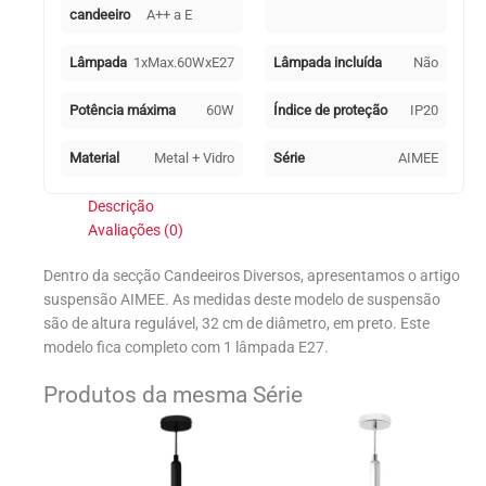
candeeiro
A++ a E
Lâmpada
1xMax.60WxE27
Lâmpada incluída
Não
Potência máxima
60W
Índice de proteção
IP20
Material
Metal + Vidro
Série
AIMEE
Descrição
Avaliações (0)
Dentro da secção Candeeiros Diversos, apresentamos o artigo
suspensão AIMEE. As medidas deste modelo de suspensão
são de altura regulável, 32 cm de diâmetro, em preto. Este
modelo fica completo com 1 lâmpada E27.
Produtos da mesma Série