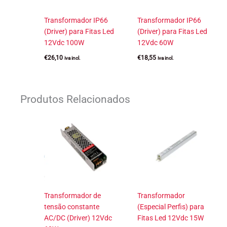
Transformador IP66
Transformador IP66
(Driver) para Fitas Led
(Driver) para Fitas Led
12Vdc 100W
12Vdc 60W
€
26,10
€
18,55
iva incl.
iva incl.
Produtos Relacionados
Transformador de
Transformador
tensão constante
(Especial Perfis) para
AC/DC (Driver) 12Vdc
Fitas Led 12Vdc 15W