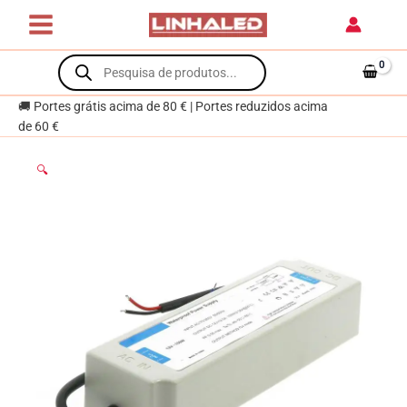
Skip
para
to
Fitas
content
Products
Led
search
12Vdc
150W
🚚 Portes grátis acima de 80 € | Portes reduzidos acima
de 60 €
🔍