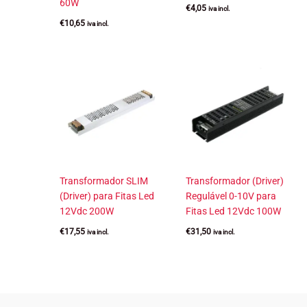
60W
€
4,05
iva incl.
€
10,65
iva incl.
Transformador SLIM
Transformador (Driver)
(Driver) para Fitas Led
Regulável 0-10V para
12Vdc 200W
Fitas Led 12Vdc 100W
€
17,55
€
31,50
iva incl.
iva incl.