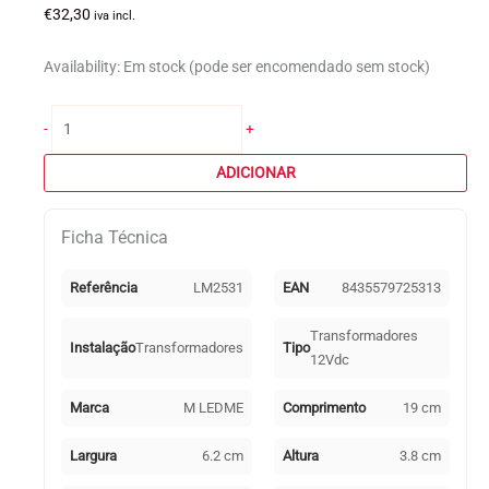
€
32,30
iva incl.
Availability:
Em stock (pode ser encomendado sem stock)
Quantidade
-
+
de
Transformador
ADICIONAR
IP66
(Driver)
Ficha Técnica
para
Fitas
Led
Referência
LM2531
EAN
8435579725313
12Vdc
150W
Transformadores
Instalação
Transformadores
Tipo
12Vdc
Marca
M LEDME
Comprimento
19 cm
Largura
6.2 cm
Altura
3.8 cm