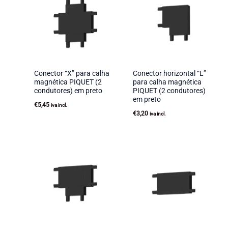
Conector “X” para calha
Conector horizontal “L”
magnética PIQUET (2
para calha magnética
condutores) em preto
PIQUET (2 condutores)
em preto
€
5,45
iva incl.
€
3,20
iva incl.