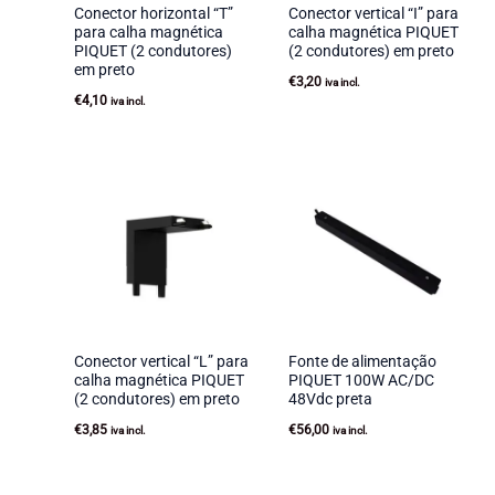
Conector horizontal “T”
Conector vertical “I” para
para calha magnética
calha magnética PIQUET
PIQUET (2 condutores)
(2 condutores) em preto
em preto
€
3,20
iva incl.
€
4,10
iva incl.
Conector vertical “L” para
Fonte de alimentação
calha magnética PIQUET
PIQUET 100W AC/DC
(2 condutores) em preto
48Vdc preta
€
3,85
€
56,00
iva incl.
iva incl.