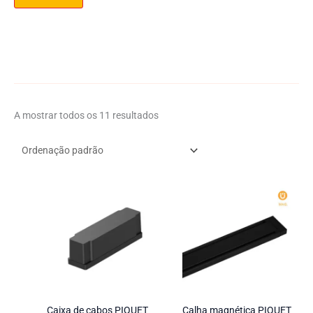
r
i
e
A mostrar todos os 11 resultados
Caixa de cabos PIQUET
Calha magnética PIQUET