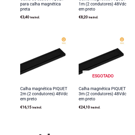
para calha magnética
1m (2 condutores) 48Vdc
preta
em preto
€
3,40
€
8,20
iva incl.
iva incl.
ESGOTADO
Calha magnética PIQUET
Calha magnética PIQUET
2m (2 condutores) 48Vdc
3m (2 condutores) 48Vdc
em preto
em preto
€
16,15
€
24,10
iva incl.
iva incl.