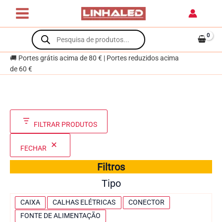
Skip
to
content
Products
search
🚚 Portes grátis acima de 80 € | Portes reduzidos acima
de 60 €
FILTRAR PRODUTOS
FECHAR
Filtros
Tipo
T
CAIXA
CALHAS ELÉTRICAS
CONECTOR
i
FONTE DE ALIMENTAÇÃO