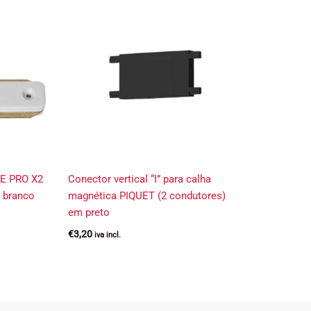
NE PRO X2
Conector vertical “I” para calha
 branco
magnética PIQUET (2 condutores)
em preto
€
3,20
iva incl.