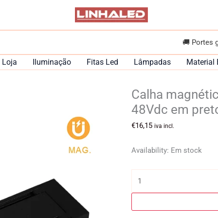
🚚 Portes 
Loja
Iluminação
Fitas Led
Lâmpadas
Material 
Calha magnéti
48Vdc em pret
€
16,15
iva incl.
Availability:
Em stock
Quantidade
de
Calha
magnética