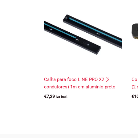
Calha para foco LINE PRO X2 (2
Con
condutores) 1m em alumínio preto
(2 
€
7,29
€
1
iva incl.