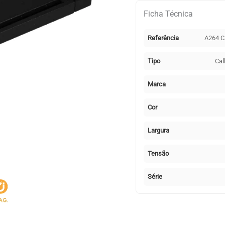
PIQUET
Ficha Técnica
2m
(2
Referência
A264 
condutores)
48Vdc
Tipo
Cal
em
preto
Marca
Cor
Largura
Tensão
Série