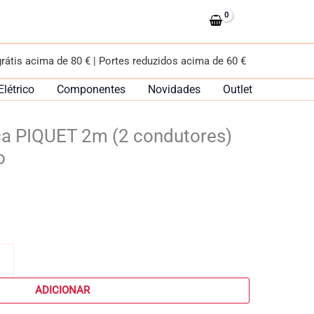
magnética
PIQUET
2m
grátis acima de 80 € | Portes reduzidos acima de 60 €
(2
condutores)
Elétrico
Componentes
Novidades
Outlet
48Vdc
em
ca PIQUET 2m (2 condutores)
preto
o
ADICIONAR