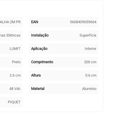
CALHA 2M PR
EAN
5608409059664
has Elétricas
Instalação
Superfície
LUMIT
Aplicação
Interior
Preto
Comprimento
200 cm
2.6 cm
Altura
0.6 cm
48 Vdc
Material
Alumínio
PIQUET