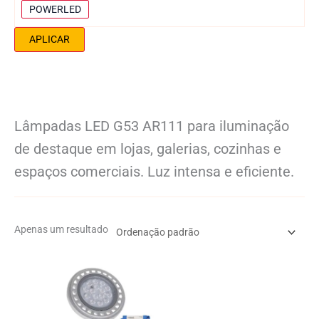
i
c
S
POWERLED
a
a
é
APLICAR
m
r
á
i
x
e
i
m
Lâmpadas LED G53 AR111 para iluminação
a
de destaque em lojas, galerias, cozinhas e
espaços comerciais. Luz intensa e eficiente.
Apenas um resultado