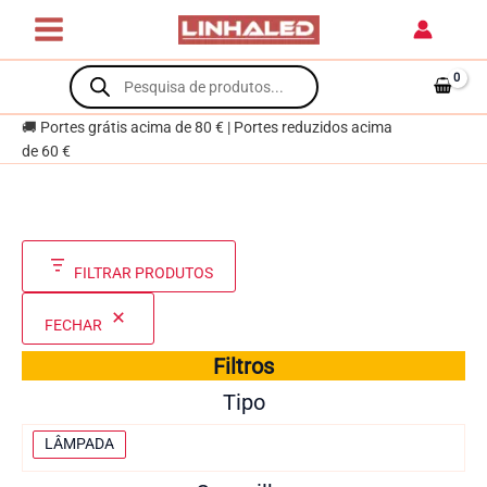
Skip
to
content
Products
search
🚚 Portes grátis acima de 80 € | Portes reduzidos acima
de 60 €
FILTRAR PRODUTOS
FECHAR
Filtros
Tipo
T
LÂMPADA
i