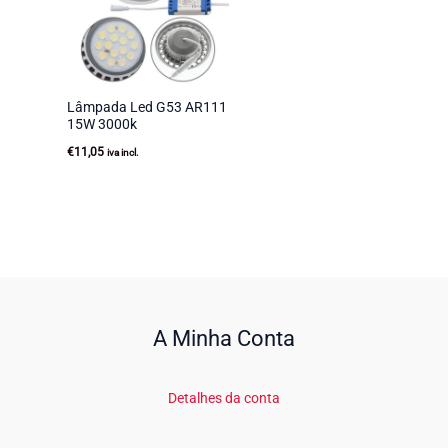
Lâmpada Led G53 AR111
15W 3000k
€
11,05
iva incl.
A Minha Conta
Detalhes da conta