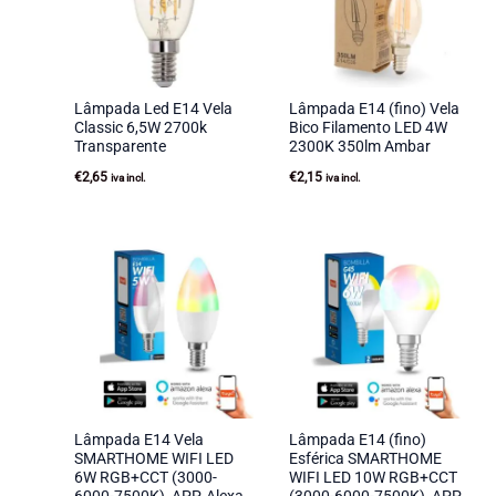
Lâmpada Led E14 Vela
Lâmpada E14 (fino) Vela
Classic 6,5W 2700k
Bico Filamento LED 4W
Transparente
2300K 350lm Ambar
€
2,65
€
2,15
iva incl.
iva incl.
Lâmpada E14 Vela
Lâmpada E14 (fino)
SMARTHOME WIFI LED
Esférica SMARTHOME
6W RGB+CCT (3000-
WIFI LED 10W RGB+CCT
6000-7500K), APP, Alexa
(3000-6000-7500K), APP,