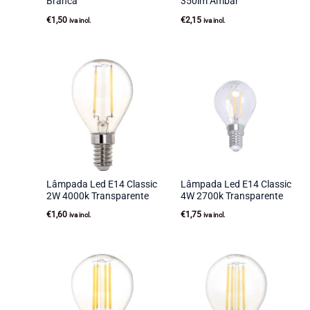
Branca
350lm Ambar
€
1,50
€
2,15
iva incl.
iva incl.
Lâmpada Led E14 Classic
Lâmpada Led E14 Classic
2W 4000k Transparente
4W 2700k Transparente
€
1,60
€
1,75
iva incl.
iva incl.