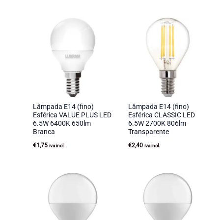
Lâmpada E14 (fino)
Lâmpada E14 (fino)
Esférica VALUE PLUS LED
Esférica CLASSIC LED
6.5W 6400K 650lm
6.5W 2700K 806lm
Branca
Transparente
€
1,75
€
2,40
iva incl.
iva incl.