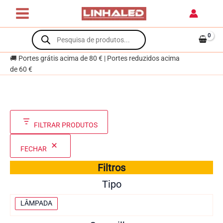
Skip
to
content
Products
search
🚚 Portes grátis acima de 80 € | Portes reduzidos acima
de 60 €
FILTRAR PRODUTOS
FECHAR
Filtros
Tipo
T
LÂMPADA
i