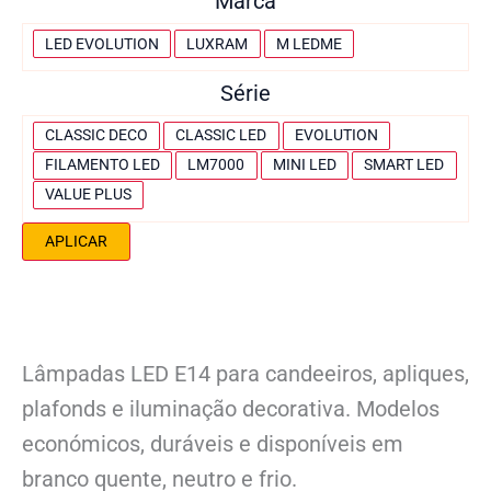
Marca
u
t
z
ê
M
LED EVOLUTION
LUXRAM
M LEDME
n
a
Série
c
r
i
c
S
CLASSIC DECO
CLASSIC LED
EVOLUTION
a
a
é
FILAMENTO LED
LM7000
MINI LED
SMART LED
m
r
VALUE PLUS
á
i
APLICAR
x
e
i
m
a
Lâmpadas LED E14 para candeeiros, apliques,
plafonds e iluminação decorativa. Modelos
económicos, duráveis e disponíveis em
branco quente, neutro e frio.