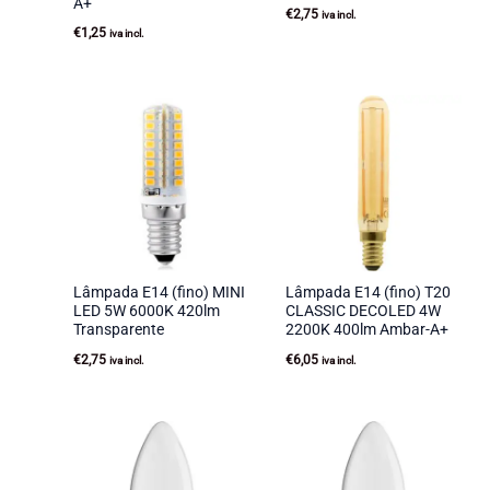
A+
€
2,75
iva incl.
€
1,25
iva incl.
Lâmpada E14 (fino) MINI
Lâmpada E14 (fino) T20
LED 5W 6000K 420lm
CLASSIC DECOLED 4W
Transparente
2200K 400lm Ambar-A+
€
2,75
€
6,05
iva incl.
iva incl.