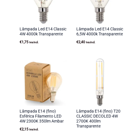
Lâmpada Led E14 Classic
Lâmpada Led E14 Classic
4W 4000k Transparente
6,5W 4000k Transparente
€
1,75
€
2,40
iva incl.
iva incl.
Lâmpada E14 (fino)
Lâmpada E14 (fino) T20
Esférica Filamento LED
CLASSIC DECOLED 4W
4W 2300K 350lm Ambar
2700K 400lm
Transparente
€
2,15
iva incl.