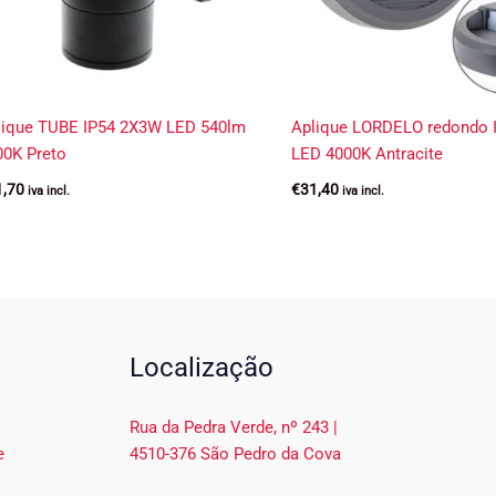
lique TUBE IP54 2X3W LED 540lm
Aplique LORDELO redondo 
00K Preto
LED 4000K Antracite
1,70
€
31,40
iva incl.
iva incl.
Localização
Rua da Pedra Verde, nº 243 |
e
4510-376 São Pedro da Cova