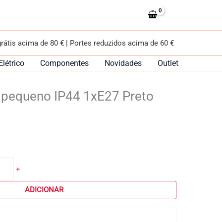
pequeno
IP44
1xE27
Preto
grátis acima de 80 € | Portes reduzidos acima de 60 €
Elétrico
Componentes
Novidades
Outlet
 pequeno IP44 1xE27 Preto
+
ADICIONAR