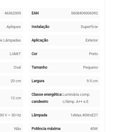
46362009
EAN
5608409006392
Apliques
Instalação
Superfície
de Lâmpadas
Aplicação
Exterior
LUMIT
Cor
Preto
Oval
Tamanho
Pequeno
20 cm
Largura
9.5 cm
Classe energética
Luminária comp.
12 cm
candeeiro
c/lâmp. A++ a E
30 V ~ 50 Hz
Lâmpada
1xMax.40WxE27
Não
Potência máxima
40W