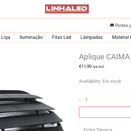
🚚 Portes 
Loja
Iluminação
Fitas Led
Lâmpadas
Material 
Aplique CAIMA
€
11,90
iva incl.
Availability:
Em stock
Quantidade
-
de
Aplique
CAIMA
pequeno
Ficha Técnica
IP44