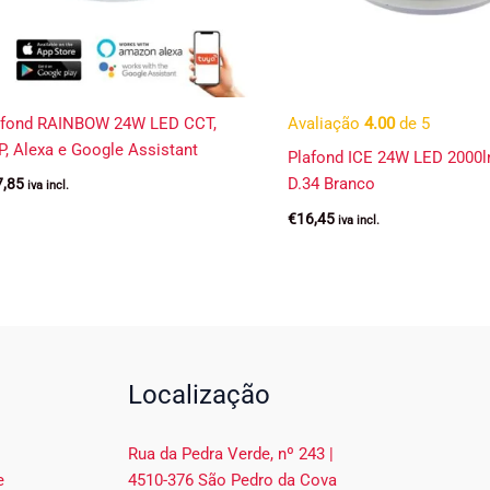
afond RAINBOW 24W LED CCT,
Avaliação
4.00
de 5
, Alexa e Google Assistant
Plafond ICE 24W LED 2000
D.34 Branco
7,85
iva incl.
€
16,45
iva incl.
Localização
Rua da Pedra Verde, nº 243 |
e
4510-376 São Pedro da Cova