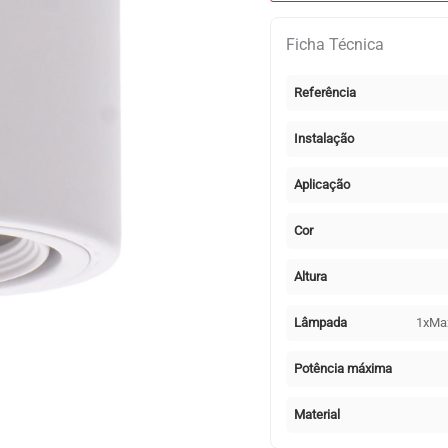
1xGU10
Ficha Técnica
Redondo
Branco
Referência
Instalação
Aplicação
Cor
Altura
Lâmpada
1xMa
Potência máxima
Material