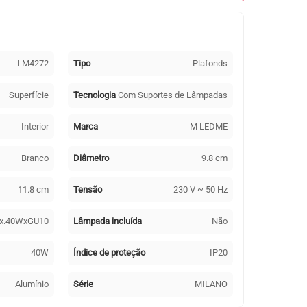
LM4272
Tipo
Plafonds
Superfície
Tecnologia
Com Suportes de Lâmpadas
Interior
Marca
M LEDME
Branco
Diâmetro
9.8 cm
11.8 cm
Tensão
230 V ~ 50 Hz
x.40WxGU10
Lâmpada incluída
Não
40W
Índice de proteção
IP20
Alumínio
Série
MILANO