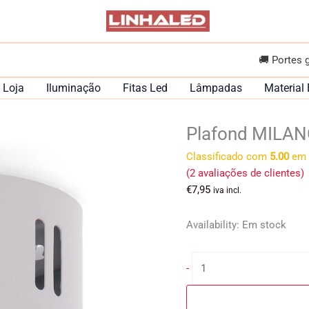
🚚 Portes 
Loja
Iluminação
Fitas Led
Lâmpadas
Material 
Plafond MILAN
Classificado com
5.00
em 
(
2
avaliações de clientes)
€
7,95
iva incl.
Availability:
Em stock
Quantidade
-
de
Plafond
MILANO