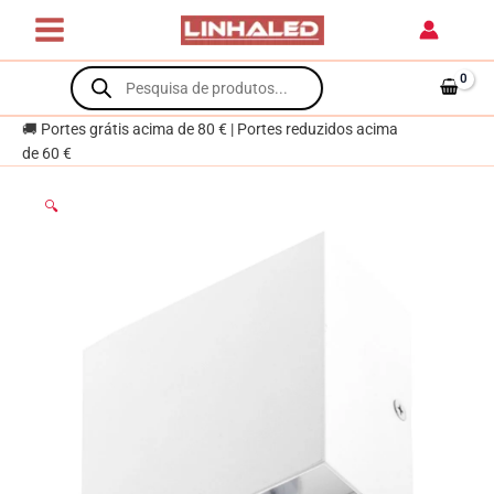
Skip
LED
to
500lm
content
Products
3000K
search
branco
🚚 Portes grátis acima de 80 € | Portes reduzidos acima
de 60 €
🔍