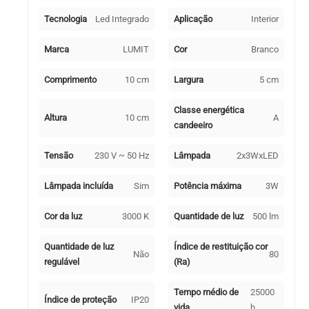
Tecnologia
Led Integrado
Aplicação
Interior
Marca
LUMIT
Cor
Branco
Comprimento
10 cm
Largura
5 cm
Classe energética
Altura
10 cm
A
candeeiro
Tensão
230 V ~ 50 Hz
Lâmpada
2x3WxLED
Lâmpada incluída
Sim
Potência máxima
3W
Cor da luz
3000 K
Quantidade de luz
500 lm
Quantidade de luz
Índice de restituição cor
Não
80
regulável
(Ra)
Tempo médio de
25000
Índice de proteção
IP20
vida
h