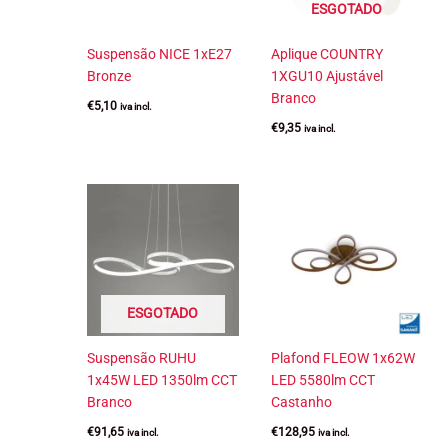
ESGOTADO
Suspensão NICE 1xE27
Aplique COUNTRY
Bronze
1XGU10 Ajustável
Branco
€
5,10
iva incl.
€
9,35
iva incl.
ESGOTADO
Suspensão RUHU
Plafond FLEOW 1x62W
1x45W LED 1350lm CCT
LED 5580lm CCT
Branco
Castanho
€
91,65
€
128,95
iva incl.
iva incl.