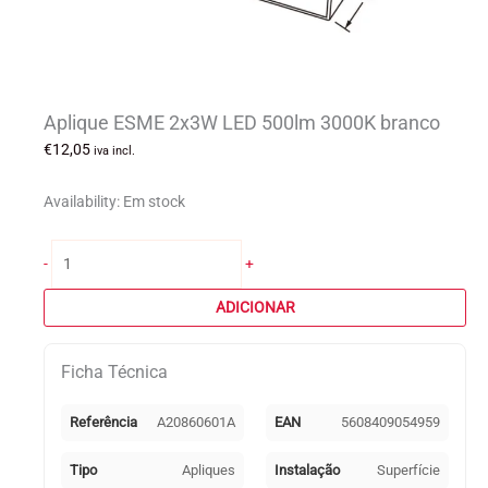
Aplique ESME 2x3W LED 500lm 3000K branco
€
12,05
iva incl.
Availability:
Em stock
Quantidade
-
+
de
Aplique
ADICIONAR
ESME
2x3W
Ficha Técnica
LED
500lm
3000K
Referência
A20860601A
EAN
5608409054959
branco
Tipo
Apliques
Instalação
Superfície