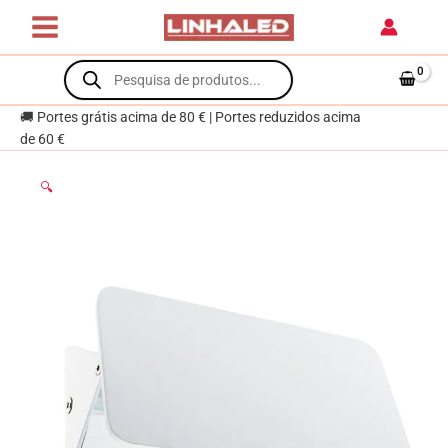
Skip
VAS
to
1x5W
content
Products
LED
search
420lm
CCT
🚚 Portes grátis acima de 80 € | Portes reduzidos acima
Branco
de 60 €
🔍