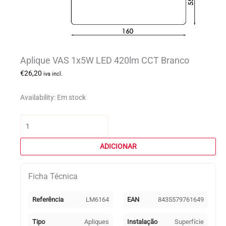
Aplique VAS 1x5W LED 420lm CCT Branco
€
26,20
iva incl.
Availability:
Em stock
Quantidade
de
Aplique
ADICIONAR
VAS
1x5W
Ficha Técnica
LED
420lm
CCT
Referência
LM6164
EAN
8435579761649
Branco
Tipo
Apliques
Instalação
Superfície