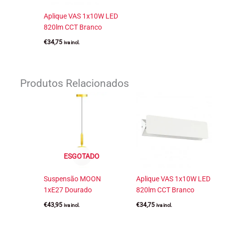
Aplique VAS 1x10W LED
820lm CCT Branco
€
34,75
iva incl.
Produtos Relacionados
ESGOTADO
Suspensão MOON
Aplique VAS 1x10W LED
1xE27 Dourado
820lm CCT Branco
€
43,95
€
34,75
iva incl.
iva incl.