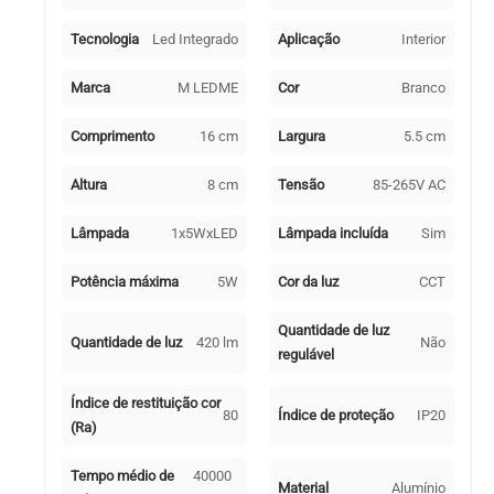
Tecnologia
Led Integrado
Aplicação
Interior
Marca
M LEDME
Cor
Branco
Comprimento
16 cm
Largura
5.5 cm
Altura
8 cm
Tensão
85-265V AC
Lâmpada
1x5WxLED
Lâmpada incluída
Sim
Potência máxima
5W
Cor da luz
CCT
Quantidade de luz
Quantidade de luz
420 lm
Não
regulável
Índice de restituição cor
80
Índice de proteção
IP20
(Ra)
Tempo médio de
40000
Material
Alumínio