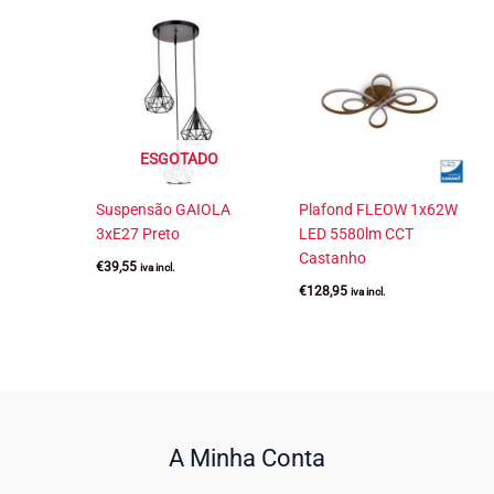
ESGOTADO
Suspensão GAIOLA
Plafond FLEOW 1x62W
3xE27 Preto
LED 5580lm CCT
Castanho
€
39,55
iva incl.
€
128,95
iva incl.
A Minha Conta