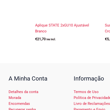
Aplique STATE 2xGU10 Ajustável
Su
Branco
Cr
€
21,70
€
5
iva incl.
A Minha Conta
Informação
Detalhes da conta
Termos de Uso
Morada
Política de Privacidad
Encomendas
Livro de Reclamações
Recuperar senha
Pagamento e Envio