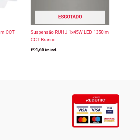
ESGOTADO
0lm CCT
Suspensão RUHU 1x45W LED 1350lm
CCT Branco
€
91,65
iva incl.