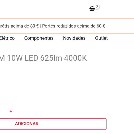
10W
LED
625lm
4000K
grátis acima de 80 € | Portes reduzidos acima de 60 €
Branco
Elétrico
Componentes
Novidades
Outlet
AM 10W LED 625lm 4000K
+
ADICIONAR