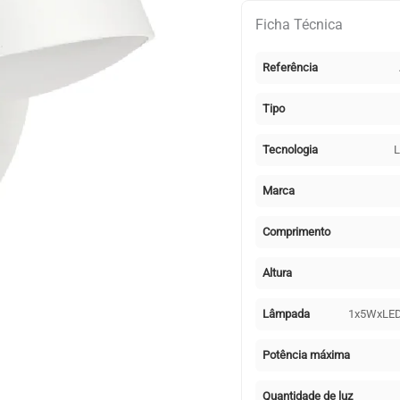
10W
Ficha Técnica
LED
625lm
Referência
4000K
Branco
Tipo
Tecnologia
L
Marca
Comprimento
Altura
Lâmpada
1x5WxLE
Potência máxima
Quantidade de luz