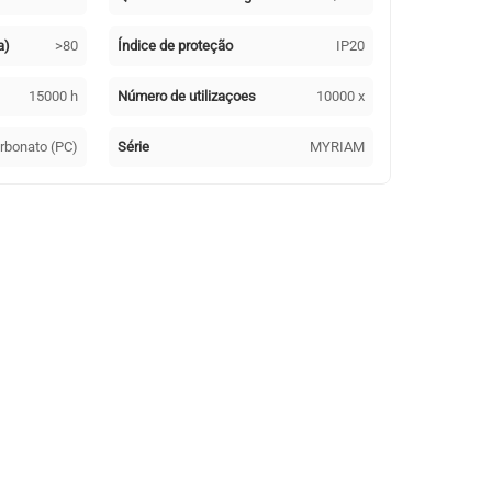
a)
>80
Índice de proteção
IP20
15000 h
Número de utilizaçoes
10000 x
arbonato (PC)
Série
MYRIAM