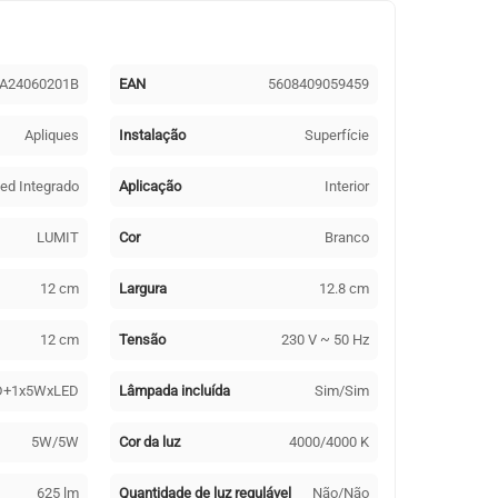
A24060201B
EAN
5608409059459
Apliques
Instalação
Superfície
ed Integrado
Aplicação
Interior
LUMIT
Cor
Branco
12 cm
Largura
12.8 cm
12 cm
Tensão
230 V ~ 50 Hz
D+1x5WxLED
Lâmpada incluída
Sim/Sim
5W/5W
Cor da luz
4000/4000 K
625 lm
Quantidade de luz regulável
Não/Não