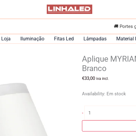
🚚 Portes 
Loja
Iluminação
Fitas Led
Lâmpadas
Material 
Aplique MYRI
Branco
€
33,00
iva incl.
Availability:
Em stock
Quantidade
-
de
Aplique
MYRIAM