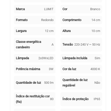
Marca
LUMIT
Cor
Branco
Formato
Redondo
Comprimento
14 cm
Largura
12 cm
Altura
10 cm
Classe energética
A
Tensão
220-240 V ~ 50 Hz
candeeiro
Lâmpada
2x3WxLED
Lâmpada incluída
Sim
Potência máxima
3W
Cor da luz
4000 K
Quantidade de luz
Quantidade de luz
500 lm
Não
regulável
Índice de restituição cor
80
Índice de proteção
IP65
(Ra)