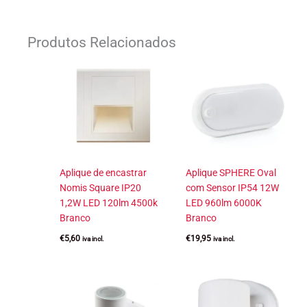
Produtos Relacionados
Aplique de encastrar
Aplique SPHERE Oval
Nomis Square IP20
com Sensor IP54 12W
1,2W LED 120lm 4500k
LED 960lm 6000K
Branco
Branco
€
5,60
€
19,95
iva incl.
iva incl.