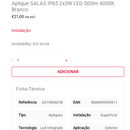
Aplique SALAS IP65 2x3W LED 500lm 4000K
Branco
€
21,00
iva incl.
Instalação
Availability:
Em stock
Quantidade
-
+
de
Aplique
ADICIONAR
SALAS
IP65
Ficha Técnica
2x3W
LED
500lm
Referência
A21960601B
EAN
5608409054911
4000K
Branco
Tipo
Apliques
Instalação
Superfície
Tecnologia
Led Integrado
Aplicação
Exterior