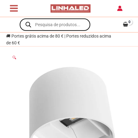
Skip
2x3W
to
LED
content
Products
500lm
search
4000K
Branco
🚚 Portes grátis acima de 80 € | Portes reduzidos acima
de 60 €
🔍