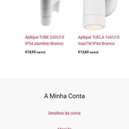
Aplique TUBE 2xGU10
Aplique TUELA 1xGU10
IP54 alumínio Branco
max7W IP44 Branco
€
14,95
€
13,60
iva incl.
iva incl.
A Minha Conta
Detalhes da conta