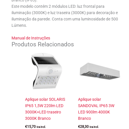
branco (IP65).
Este modelo contém 2 módulos LED: luz frontal para
iluminação (3000K) e luz traseira (3000K) para decoração e
iluminação da parede. Conta com uma luminosidade de 500
Lúmens.
Manual de Instruções
Produtos Relacionados
Aplique solar SOLARIS
Aplique solar
IP65 1,5W 220lm LED
SANDOVAL IP65 3W
3000K+LED traseiro
LED 900lm 4000K
3000K Branco
Branco
€
15,70
€
28,30
iva incl.
iva incl.