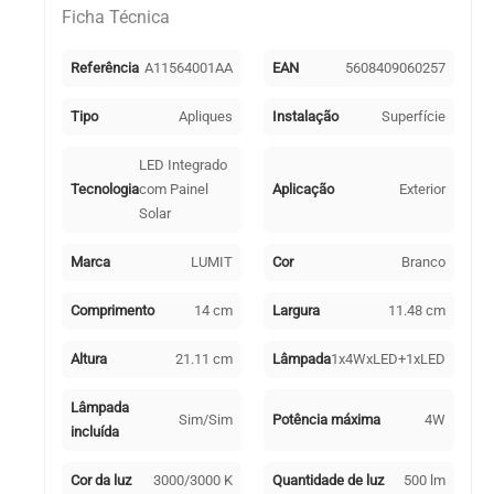
Ficha Técnica
IP65
4W
500lm
Referência
A11564001AA
EAN
5608409060257
LED
3000K+LED
Tipo
Apliques
Instalação
Superfície
traseiro
3000K
LED Integrado
Branco
Tecnologia
com Painel
Aplicação
Exterior
Solar
Marca
LUMIT
Cor
Branco
Comprimento
14 cm
Largura
11.48 cm
Altura
21.11 cm
Lâmpada
1x4WxLED+1xLED
Lâmpada
Sim/Sim
Potência máxima
4W
incluída
Cor da luz
3000/3000 K
Quantidade de luz
500 lm