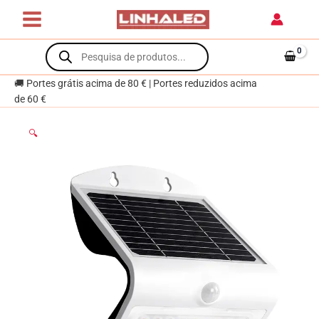
Skip
IP65
to
4W
content
Products
500lm
search
LED
3000K+LED
🚚 Portes grátis acima de 80 € | Portes reduzidos acima
traseiro
de 60 €
3000K
Branco
🔍