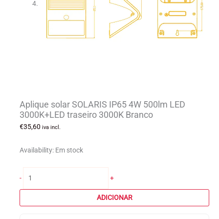
Aplique solar SOLARIS IP65 4W 500lm LED
3000K+LED traseiro 3000K Branco
€
35,60
iva incl.
Availability:
Em stock
Quantidade
-
+
de
Aplique
ADICIONAR
solar
SOLARIS