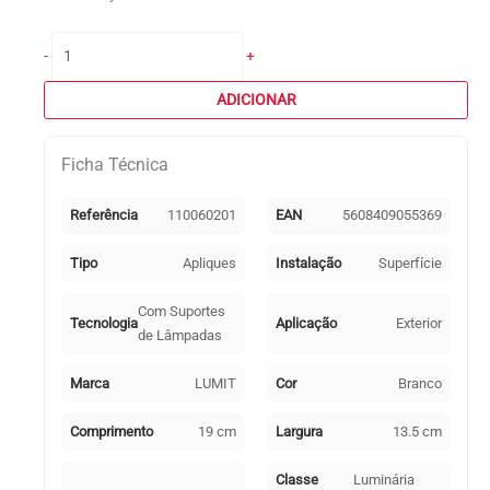
Quantidade
-
+
de
Aplique
ADICIONAR
TERVA
IP44
Ficha Técnica
1xE27
C.19xL.13,5xAlt.19,5cm
Branco
Referência
110060201
EAN
5608409055369
Tipo
Apliques
Instalação
Superfície
Com Suportes
Tecnologia
Aplicação
Exterior
de Lâmpadas
Marca
LUMIT
Cor
Branco
Comprimento
19 cm
Largura
13.5 cm
Classe
Luminária