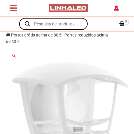
Skip
1xE27
to
C.19xL.13,5xAlt.19,5cm
content
Products
Branco
search
🚚 Portes grátis acima de 80 € | Portes reduzidos acima
de 60 €
🔍