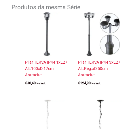
Produtos da mesma Série
Pilar TERVA IP44 1xE27
Pilar TERVA IP44 3xE27
Alt.100xD.17cm
Alt.Reg.xD.50cm
Antracite
Antracite
€
38,40
€
124,90
iva incl.
iva incl.