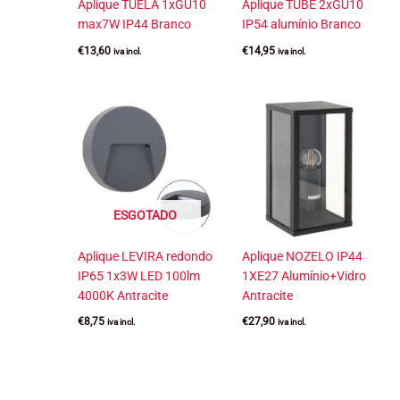
Aplique TUELA 1xGU10
Aplique TUBE 2xGU10
max7W IP44 Branco
IP54 alumínio Branco
€
13,60
€
14,95
iva incl.
iva incl.
ESGOTADO
Aplique LEVIRA redondo
Aplique NOZELO IP44
IP65 1x3W LED 100lm
1XE27 Alumínio+Vidro
4000K Antracite
Antracite
€
8,75
€
27,90
iva incl.
iva incl.