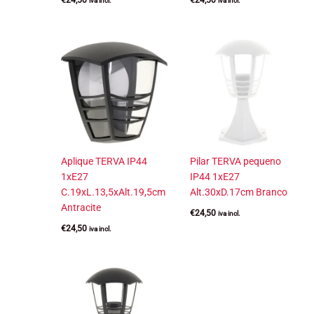
€
24,50
€
24,50
iva incl.
iva incl.
Aplique TERVA IP44
Pilar TERVA pequeno
1xE27
IP44 1xE27
C.19xL.13,5xAlt.19,5cm
Alt.30xD.17cm Branco
Antracite
€
24,50
iva incl.
€
24,50
iva incl.