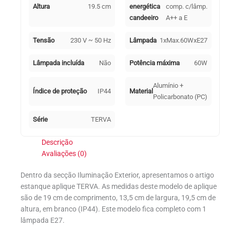
Altura
19.5 cm
energética
comp. c/lâmp.
candeeiro
A++ a E
Tensão
230 V ~ 50 Hz
Lâmpada
1xMax.60WxE27
Lâmpada incluída
Não
Potência máxima
60W
Alumínio +
Índice de proteção
IP44
Material
Policarbonato (PC)
Série
TERVA
Descrição
Avaliações (0)
Dentro da secção Iluminação Exterior, apresentamos o artigo
estanque aplique TERVA. As medidas deste modelo de aplique
são de 19 cm de comprimento, 13,5 cm de largura, 19,5 cm de
altura, em branco (IP44). Este modelo fica completo com 1
lâmpada E27.