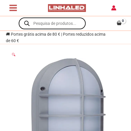
Skip
IP54
to
1xE27
content
Products
Alumínio
search
+
Policarbonato
🚚 Portes grátis acima de 80 € | Portes reduzidos acima
(PC)
de 60 €
Cinzento
🔍