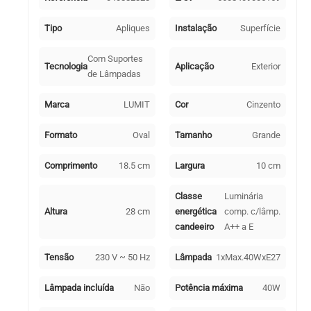
+
Policarbonato
Tipo
Apliques
Instalação
Superfície
(PC)
Cinzento
Com Suportes
Tecnologia
Aplicação
Exterior
de Lâmpadas
Marca
LUMIT
Cor
Cinzento
Formato
Oval
Tamanho
Grande
Comprimento
18.5 cm
Largura
10 cm
Classe
Luminária
Altura
28 cm
energética
comp. c/lâmp.
candeeiro
A++ a E
Tensão
230 V ~ 50 Hz
Lâmpada
1xMax.40WxE27
Lâmpada incluída
Não
Potência máxima
40W