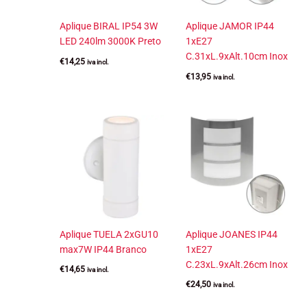
Aplique BIRAL IP54 3W
Aplique JAMOR IP44
LED 240lm 3000K Preto
1xE27
C.31xL.9xAlt.10cm Inox
€
14,25
iva incl.
€
13,95
iva incl.
Aplique TUELA 2xGU10
Aplique JOANES IP44
max7W IP44 Branco
1xE27
C.23xL.9xAlt.26cm Inox
€
14,65
iva incl.
€
24,50
iva incl.