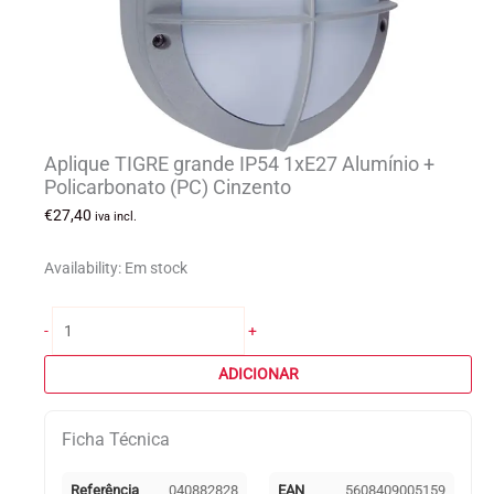
Aplique TIGRE grande IP54 1xE27 Alumínio +
Policarbonato (PC) Cinzento
€
27,40
iva incl.
Availability:
Em stock
Quantidade
-
+
de
Aplique
ADICIONAR
TIGRE
grande
Ficha Técnica
IP54
1xE27
Alumínio
Referência
040882828
EAN
5608409005159