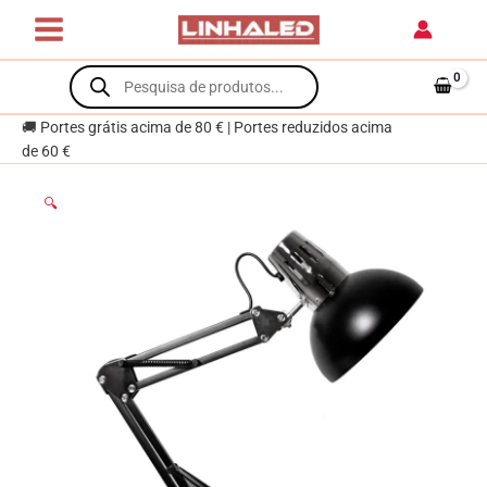
Skip
ANTIGONA
to
articulado
content
Products
1xE27
search
Preto
e
🚚 Portes grátis acima de 80 € | Portes reduzidos acima
cromado
de 60 €
🔍