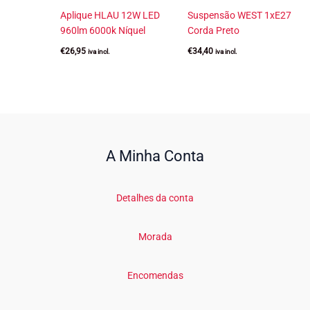
Aplique HLAU 12W LED
Suspensão WEST 1xE27
960lm 6000k Níquel
Corda Preto
€
26,95
€
34,40
iva incl.
iva incl.
A Minha Conta
Detalhes da conta
Morada
Encomendas