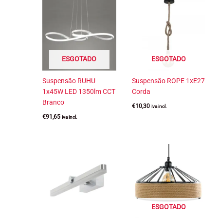
ESGOTADO
ESGOTADO
Suspensão RUHU
Suspensão ROPE 1xE27
1x45W LED 1350lm CCT
Corda
Branco
€
10,30
iva incl.
€
91,65
iva incl.
ESGOTADO