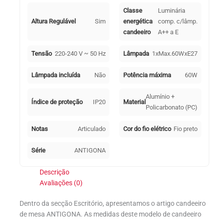
Classe
Luminária
Altura Regulável
Sim
energética
comp. c/lâmp.
candeeiro
A++ a E
Tensão
220-240 V ~ 50 Hz
Lâmpada
1xMax.60WxE27
Lâmpada incluída
Não
Potência máxima
60W
Alumínio +
Índice de proteção
IP20
Material
Policarbonato (PC)
Notas
Articulado
Cor do fio elétrico
Fio preto
Série
ANTIGONA
Descrição
Avaliações (0)
Dentro da secção Escritório, apresentamos o artigo candeeiro
de mesa ANTIGONA. As medidas deste modelo de candeeiro