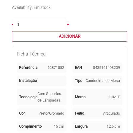
Availability:
Em stock
Quantidade
-
+
de
Candeeiro
ADICIONAR
de
mesa
Ficha Técnica
ANTIGONA
articulado
1xE27
Referência
62871052
EAN
8435161403209
Preto
e
Instalação
Tipo
Candeeiros de Mesa
cromado
Com Suportes
Tecnologia
Marca
LUMIT
de Lâmpadas
Cor
Preto/Cromado
Feitio
Articulado
Comprimento
15 cm
Largura
12.5 cm