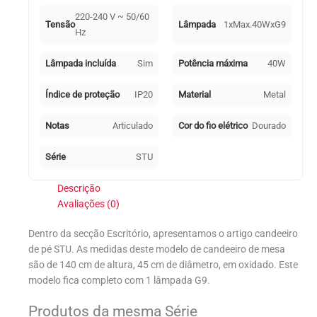
220-240 V ~ 50/60
Tensão
Lâmpada
1xMax.40WxG9
Hz
Lâmpada incluída
Sim
Potência máxima
40W
Índice de proteção
IP20
Material
Metal
Notas
Articulado
Cor do fio elétrico
Dourado
Série
STU
Descrição
Avaliações (0)
Dentro da secção Escritório, apresentamos o artigo candeeiro
de pé STU. As medidas deste modelo de candeeiro de mesa
são de 140 cm de altura, 45 cm de diâmetro, em oxidado. Este
modelo fica completo com 1 lâmpada G9.
Produtos da mesma Série