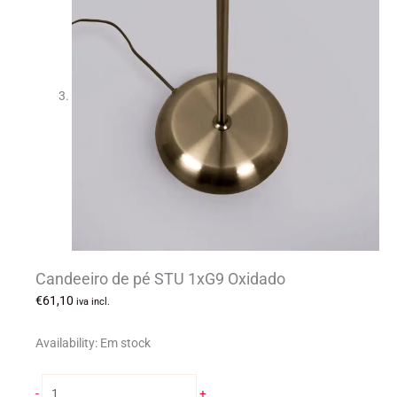
Candeeiro de pé STU 1xG9 Oxidado
€
61,10
iva incl.
Availability:
Em stock
Quantidade
-
+