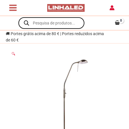
Skip
STU
to
1xG9
content
Products
Oxidado
search
🚚 Portes grátis acima de 80 € | Portes reduzidos acima
de 60 €
🔍