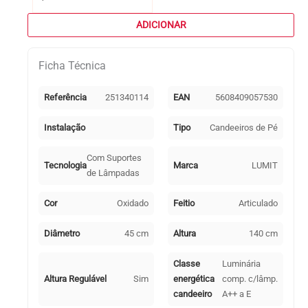
de
Candeeiro
ADICIONAR
de
pé
Ficha Técnica
STU
1xG9
Oxidado
Referência
251340114
EAN
5608409057530
Instalação
Tipo
Candeeiros de Pé
Com Suportes
Tecnologia
Marca
LUMIT
de Lâmpadas
Cor
Oxidado
Feitio
Articulado
Diâmetro
45 cm
Altura
140 cm
Classe
Luminária
Altura Regulável
Sim
energética
comp. c/lâmp.
candeeiro
A++ a E