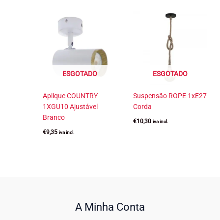
ESGOTADO
ESGOTADO
Aplique COUNTRY
Suspensão ROPE 1xE27
1XGU10 Ajustável
Corda
Branco
€
10,30
iva incl.
€
9,35
iva incl.
A Minha Conta