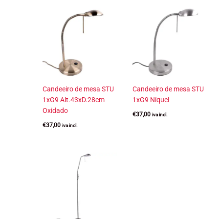
Candeeiro de mesa STU
Candeeiro de mesa STU
1xG9 Alt.43xD.28cm
1xG9 Níquel
Oxidado
€
37,00
iva incl.
€
37,00
iva incl.