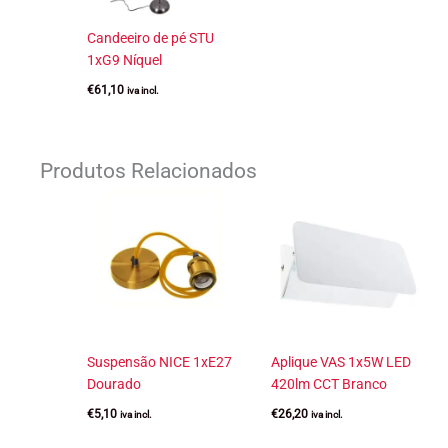
Candeeiro de pé STU
1xG9 Níquel
€
61,10
iva incl.
Produtos Relacionados
Suspensão NICE 1xE27
Aplique VAS 1x5W LED
Dourado
420lm CCT Branco
€
5,10
€
26,20
iva incl.
iva incl.