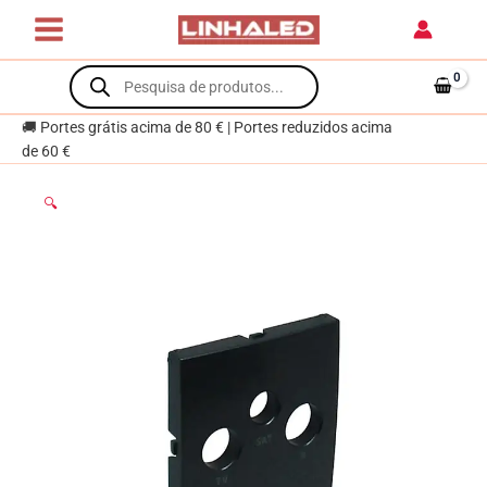
Skip
LOGUS90
to
para
content
Products
tomada
search
R-
TV-
🚚 Portes grátis acima de 80 € | Portes reduzidos acima
SAT
de 60 €
preto
mate
🔍