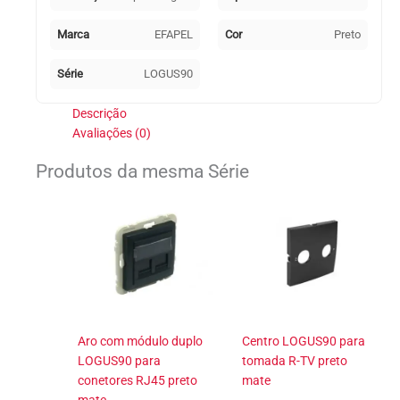
mate
Marca
EFAPEL
Cor
Preto
Série
LOGUS90
Descrição
Avaliações (0)
Produtos da mesma Série
Aro com módulo duplo
Centro LOGUS90 para
LOGUS90 para
tomada R-TV preto
conetores RJ45 preto
mate