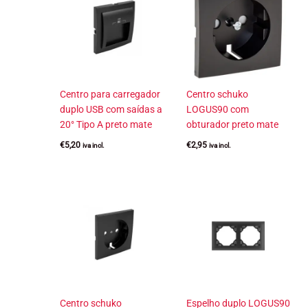
Centro para carregador
Centro schuko
duplo USB com saídas a
LOGUS90 com
20° Tipo A preto mate
obturador preto mate
€
5,20
€
2,95
iva incl.
iva incl.
Centro schuko
Espelho duplo LOGUS90