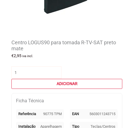
Centro LOGUS90 para tomada R-TV-SAT preto
mate
€
2,95
iva incl.
Quantidade
de
Centro
ADICIONAR
LOGUS90
para
Ficha Técnica
tomada
R-
TV-
Referência
90775 TPM
EAN
5603011243715
SAT
preto
Instalação
Aparelhagem
Tipo
Teclas/Centros