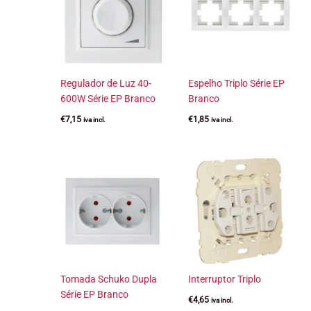
Regulador de Luz 40-
Espelho Triplo Série EP
600W Série EP Branco
Branco
€
7,15
€
1,85
iva incl.
iva incl.
Tomada Schuko Dupla
Interruptor Triplo
Série EP Branco
€
4,65
iva incl.