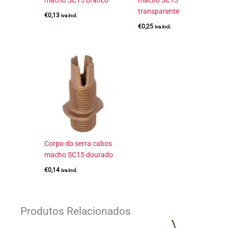
macho SC15 branco
macho SC15
transparente
€
0,13
iva incl.
€
0,25
iva incl.
Corpo do serra cabos
macho SC15 dourado
€
0,14
iva incl.
Produtos Relacionados