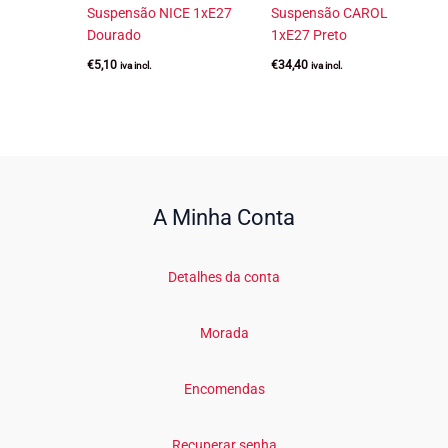
Suspensão NICE 1xE27
Suspensão CAROL
Dourado
1xE27 Preto
€
5,10
€
34,40
iva incl.
iva incl.
A Minha Conta
Detalhes da conta
Morada
Encomendas
Recuperar senha