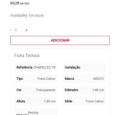
€
0,28
iva incl.
Availability:
Em stock
Quantidade
-
+
de
Chapéu
ADICIONAR
p/serra
cabos
Ficha Técnica
SC15
e
SC20
Referência
CHAPEU SC TR
Instalação
transparente
Tipo
Trava Cabos
Marca
ARDITI
Cor
Transparente
Diâmetro
1.48 cm
Altura
1.85 cm
Série
Trava Cabos
Resina