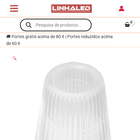
Skip
SC15
to
e
content
Products
SC20
search
transparente
🚚 Portes grátis acima de 80 € | Portes reduzidos acima
de 60 €
🔍