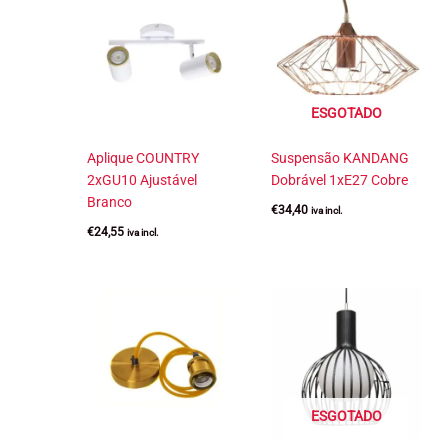
ESGOTADO
Aplique COUNTRY
Suspensão KANDANG
2xGU10 Ajustável
Dobrável 1xE27 Cobre
Branco
€
34,40
iva incl.
€
24,55
iva incl.
ESGOTADO