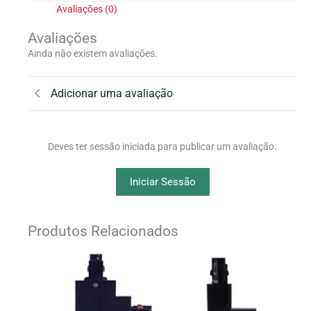
condutores)
Avaliações (0)
em
Avaliações
alumínio
branco
Ainda não existem avaliações.
Adicionar uma avaliação
Deves ter sessão iniciada para publicar um avaliação.
Iniciar Sessão
Produtos Relacionados