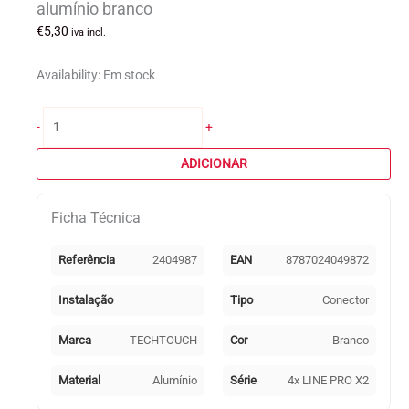
alumínio branco
€
5,30
iva incl.
Availability:
Em stock
Quantidade
-
+
de
Conector
ADICIONAR
em
forma
Ficha Técnica
de
"I"
para
Referência
2404987
EAN
8787024049872
calha
de
Instalação
Tipo
Conector
encastrar
LINE
Marca
TECHTOUCH
Cor
Branco
PRO
X2
Material
Alumínio
Série
4x LINE PRO X2
(4