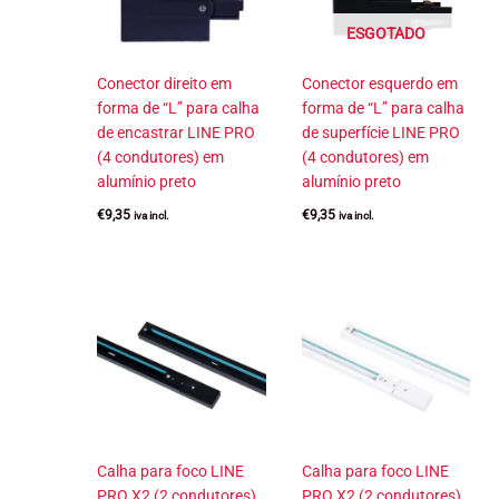
ESGOTADO
Conector direito em
Conector esquerdo em
forma de “L” para calha
forma de “L” para calha
de encastrar LINE PRO
de superfície LINE PRO
(4 condutores) em
(4 condutores) em
alumínio preto
alumínio preto
€
9,35
€
9,35
iva incl.
iva incl.
Calha para foco LINE
Calha para foco LINE
PRO X2 (2 condutores)
PRO X2 (2 condutores)