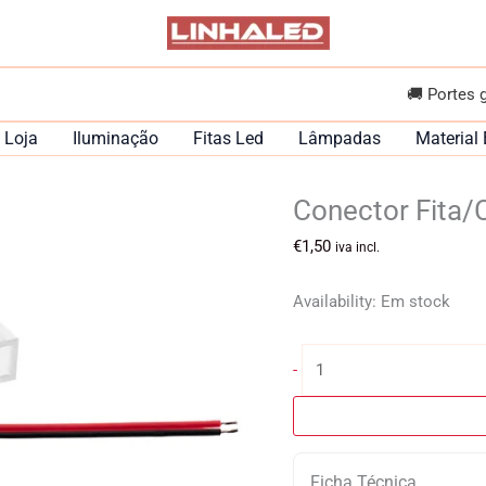
🚚 Portes 
Loja
Iluminação
Fitas Led
Lâmpadas
Material 
Conector Fita
€
1,50
iva incl.
Availability:
Em stock
Quantidade
-
de
Conector
Fita/Cabo
LED
Ficha Técnica
ATLANTIS