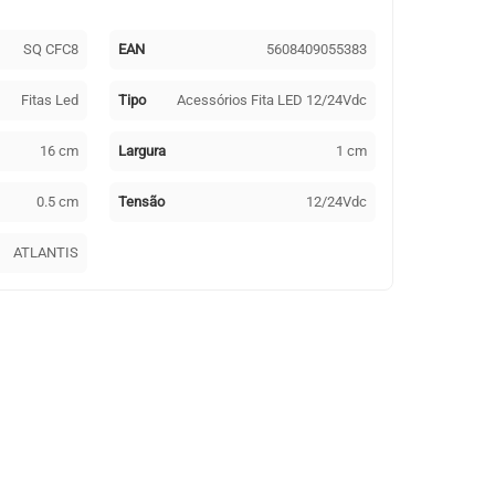
SQ CFC8
EAN
5608409055383
Fitas Led
Tipo
Acessórios Fita LED 12/24Vdc
16 cm
Largura
1 cm
0.5 cm
Tensão
12/24Vdc
ATLANTIS