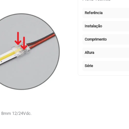
SQ480
Referência
Instalação
Comprimento
Altura
Série
or 8mm 12/24Vdc.