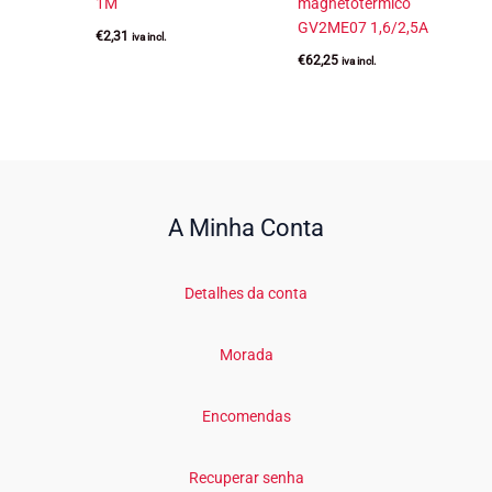
1M
magnetotérmico
GV2ME07 1,6/2,5A
€
2,31
iva incl.
€
62,25
iva incl.
A Minha Conta
Detalhes da conta
Morada
Encomendas
Recuperar senha