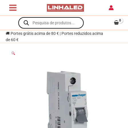
Skip
1P
to
40A
content
Products
C
search
3kA
1M
🚚 Portes grátis acima de 80 € | Portes reduzidos acima
de 60 €
🔍