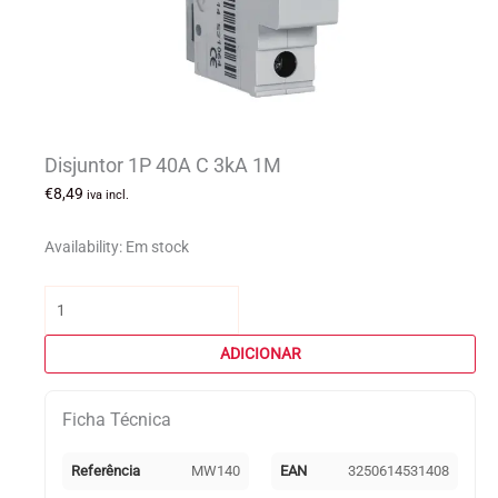
Disjuntor 1P 40A C 3kA 1M
€
8,49
iva incl.
Availability:
Em stock
Quantidade
de
Disjuntor
ADICIONAR
1P
40A
Ficha Técnica
C
3kA
1M
Referência
MW140
EAN
3250614531408