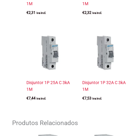
1M
1M
€
2,31
€
2,32
iva incl.
iva incl.
Disjuntor 1P 25A C 3kA
Disjuntor 1P 32A C 3kA
1M
1M
€
7,44
€
7,53
iva incl.
iva incl.
Produtos Relacionados