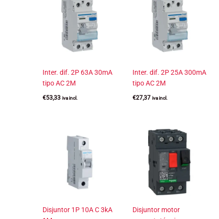
Inter. dif. 2P 63A 30mA
Inter. dif. 2P 25A 300mA
tipo AC 2M
tipo AC 2M
€
53,33
€
27,37
iva incl.
iva incl.
Disjuntor 1P 10A C 3kA
Disjuntor motor