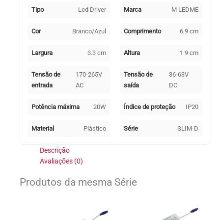
Tipo
Led Driver
Marca
M LEDME
Cor
Branco/Azul
Comprimento
6.9 cm
Largura
3.3 cm
Altura
1.9 cm
Tensão de
170-265V
Tensão de
36-63V
entrada
AC
saída
DC
Potência máxima
20W
Índice de proteção
IP20
Material
Plástico
Série
SLIM-D
Descrição
Avaliações (0)
Produtos da mesma Série