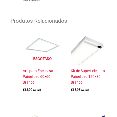
Produtos Relacionados
ESGOTADO
Aro para Encastrar
Kit de Superfície para
Painel Led 60×60
Painel Led 120×30
Branco
Branco
€
13,90
€
15,95
iva incl.
iva incl.