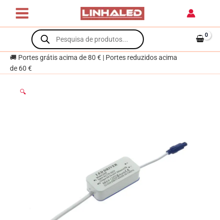
Skip
AC/DC
to
280mA
content
Products
20W
search
🚚 Portes grátis acima de 80 € | Portes reduzidos acima
de 60 €
🔍