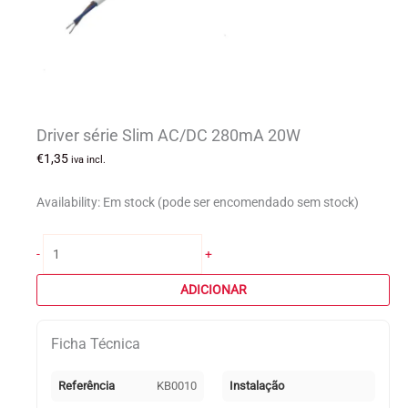
Driver série Slim AC/DC 280mA 20W
€
1,35
iva incl.
Availability:
Em stock (pode ser encomendado sem stock)
Quantidade
-
+
de
Driver
ADICIONAR
série
Slim
Ficha Técnica
AC/DC
280mA
20W
Referência
KB0010
Instalação