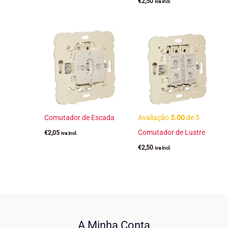
€
2,50
iva incl.
Comutador de Escada
Avaliação
5.00
de 5
Comutador de Lustre
€
2,05
iva incl.
€
2,50
iva incl.
A Minha Conta