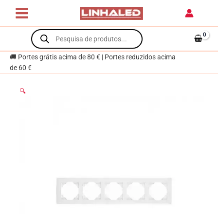
Skip
branco
to
content
Products
search
🚚 Portes grátis acima de 80 € | Portes reduzidos acima
de 60 €
🔍