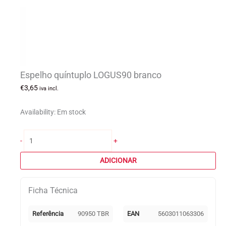
Espelho quíntuplo LOGUS90 branco
€
3,65
iva incl.
Availability:
Em stock
Quantidade
-
+
de
Espelho
ADICIONAR
quíntuplo
LOGUS90
Ficha Técnica
branco
Referência
90950 TBR
EAN
5603011063306