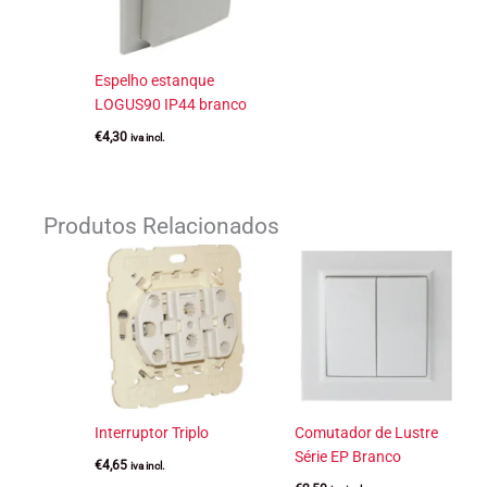
Espelho estanque
LOGUS90 IP44 branco
€
4,30
iva incl.
Produtos Relacionados
Interruptor Triplo
Comutador de Lustre
Série EP Branco
€
4,65
iva incl.