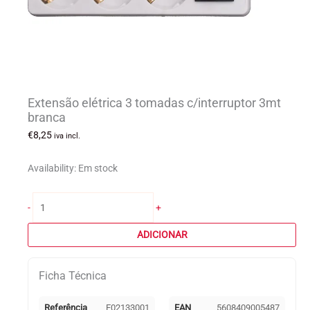
Extensão elétrica 3 tomadas c/interruptor 3mt
branca
€
8,25
iva incl.
Availability:
Em stock
Quantidade
-
+
de
Extensão
ADICIONAR
elétrica
3
Ficha Técnica
tomadas
c/interruptor
3mt
Referência
E02133001
EAN
5608409005487