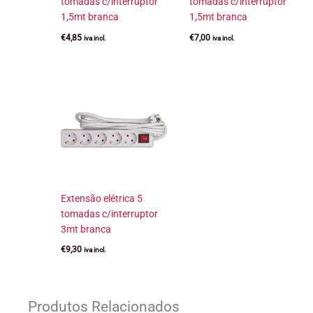
tomadas c/interruptor
tomadas c/interruptor
1,5mt branca
1,5mt branca
€
4,85
€
7,00
iva incl.
iva incl.
Extensão elétrica 5
tomadas c/interruptor
3mt branca
€
9,30
iva incl.
Produtos Relacionados