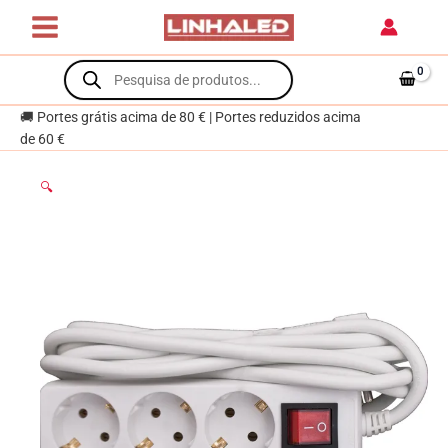
Skip
tomadas
to
c/interruptor
content
Products
3mt
search
branca
🚚 Portes grátis acima de 80 € | Portes reduzidos acima
de 60 €
🔍