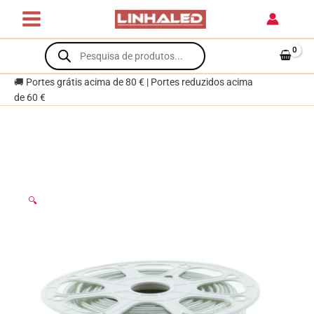
Skip
to
content
Products
search
🚚 Portes grátis acima de 80 € | Portes reduzidos acima
de 60 €
🔍