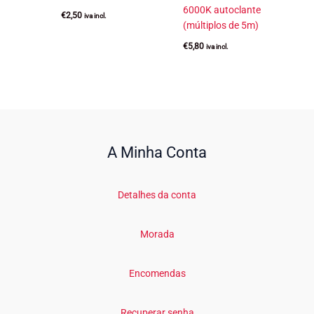
6000K autoclante
€
2,50
iva incl.
(múltiplos de 5m)
€
5,80
iva incl.
A Minha Conta
Detalhes da conta
Morada
Encomendas
Recuperar senha