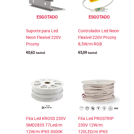
ESGOTADO
ESGOTADO
Suporte para Led
Controlador Led Neon
Neon Flexível 220V
Flexível 220V Prozny
Prozny
8,5W/m RGB
€
0,62
€
5,09
iva incl.
iva incl.
Fita Led KROSS 230V
Fita Led PROSTRIP
SMD2835 77Led/m
230V 12W/m
12W/m IP65 3000K
120LED/m IP65