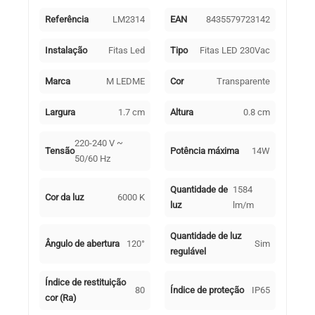
Referência
LM2314
EAN
8435579723142
Instalação
Fitas Led
Tipo
Fitas LED 230Vac
Marca
M LEDME
Cor
Transparente
Largura
1.7 cm
Altura
0.8 cm
220-240 V ~
Tensão
Potência máxima
14W
50/60 Hz
Quantidade de
1584
Cor da luz
6000 K
luz
lm/m
Quantidade de luz
Ângulo de abertura
120°
Sim
regulável
Índice de restituição
80
Índice de proteção
IP65
cor (Ra)