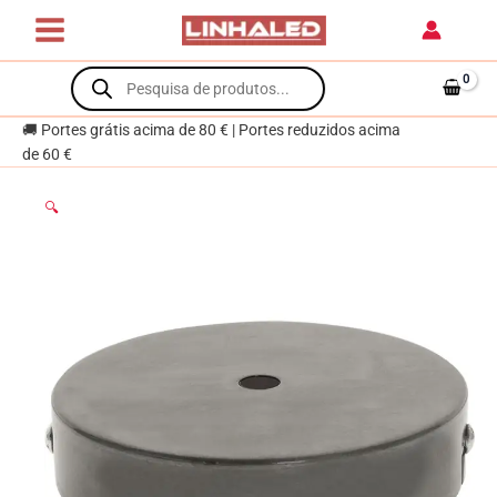
Skip
to
content
Products
search
🚚 Portes grátis acima de 80 € | Portes reduzidos acima
de 60 €
🔍