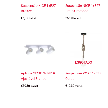
Suspensão NICE 1xE27
Suspensão NICE 1xE27
Bronze
Preto Cromado
€
5,10
€
5,10
iva incl.
iva incl.
ESGOTADO
Aplique STATE 3xGU10
Suspensão ROPE 1xE27
Ajustável Branco
Corda
€
30,60
€
10,30
iva incl.
iva incl.