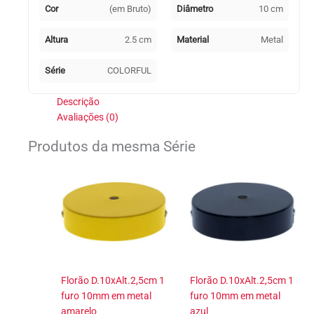
Cor
(em Bruto)
Diâmetro
10 cm
Altura
2.5 cm
Material
Metal
Série
COLORFUL
Descrição
Avaliações (0)
Produtos da mesma Série
Florão D.10xAlt.2,5cm 1
Florão D.10xAlt.2,5cm 1
furo 10mm em metal
furo 10mm em metal
amarelo
azul