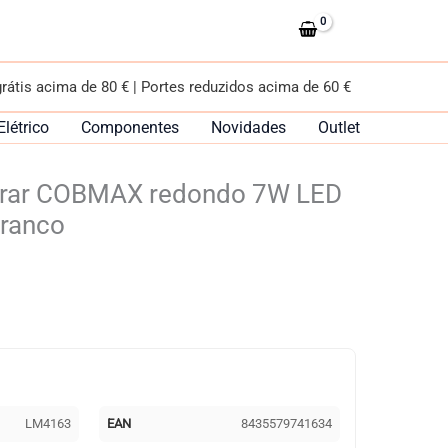
grátis acima de 80 € | Portes reduzidos acima de 60 €
Elétrico
Componentes
Novidades
Outlet
trar COBMAX redondo 7W LED
ranco
LM4163
EAN
8435579741634