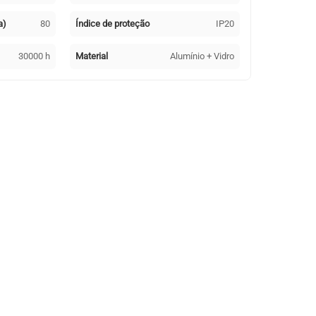
a)
80
Índice de proteção
IP20
30000 h
Material
Alumínio + Vidro