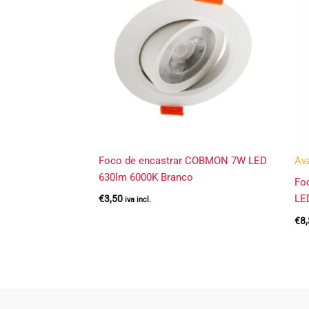
Foco de encastrar COBMON 7W LED
Av
630lm 6000K Branco
Fo
LE
€
3,50
iva incl.
€
8