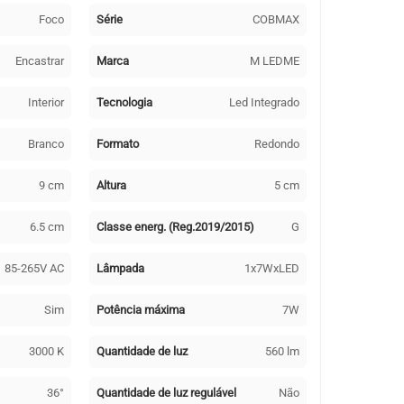
Foco
Série
COBMAX
Encastrar
Marca
M LEDME
Interior
Tecnologia
Led Integrado
Branco
Formato
Redondo
9 cm
Altura
5 cm
6.5 cm
Classe energ. (Reg.2019/2015)
G
85-265V AC
Lâmpada
1x7WxLED
Sim
Potência máxima
7W
3000 K
Quantidade de luz
560 lm
36°
Quantidade de luz regulável
Não