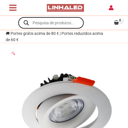
Skip
encastrar
to
COBMON
content
Products
15W
search
LED
4500K
🚚 Portes grátis acima de 80 € | Portes reduzidos acima
Branco
de 60 €
🔍