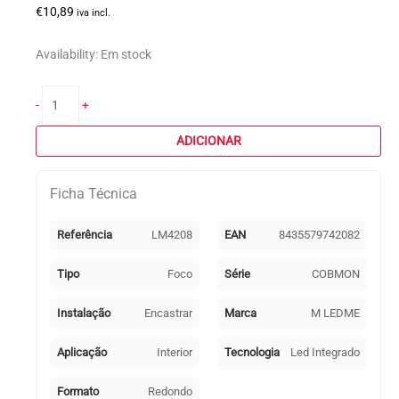
€
10,89
iva incl.
Availability:
Em stock
Quantidade
-
+
de
Foco
ADICIONAR
de
encastrar
Ficha Técnica
COBMON
15W
LED
Referência
LM4208
EAN
8435579742082
4500K
Branco
Tipo
Foco
Série
COBMON
Instalação
Encastrar
Marca
M LEDME
Aplicação
Interior
Tecnologia
Led Integrado
Formato
Redondo