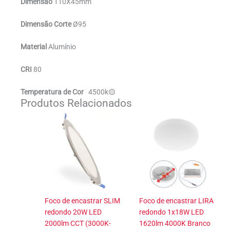
Dimensão
110X45mm
Dimensão Corte
Ø95
Material
Alumínio
CRI
80
Temperatura de Cor
4500k🟡
Produtos Relacionados
Foco de encastrar SLIM
Foco de encastrar LIRA
redondo 20W LED
redondo 1x18W LED
2000lm CCT (3000K-
1620lm 4000K Branco