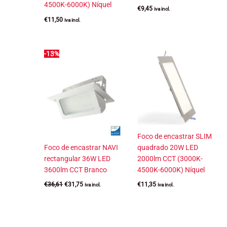
4500K-6000K) Níquel
€
9,45
iva incl.
€
11,50
iva incl.
-13%
Foco de encastrar SLIM
Foco de encastrar NAVI
quadrado 20W LED
rectangular 36W LED
2000lm CCT (3000K-
3600lm CCT Branco
4500K-6000K) Níquel
O
O
€
36,61
€
31,75
€
11,35
iva incl.
iva incl.
preço
preço
original
atual
era:
é:
€36,61.
€31,75.