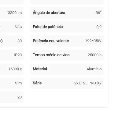
3300 lm
Ângulo de abertura
36°
l
Não
Fator de potência
0,9
a)
80
Potência equivalente
192=35W
IP20
Tempo médio de vida
25000 h
15000 x
Material
Alumínio
Sim
Série
2x LINE PRO X2
20