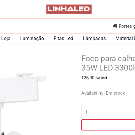
🚚 Portes 
Loja
Iluminação
Fitas Led
Lâmpadas
Material 
Foco para calh
35W LED 3300l
€
26,40
iva incl.
Availability:
Em stock
Quantidade
de
Foco
para