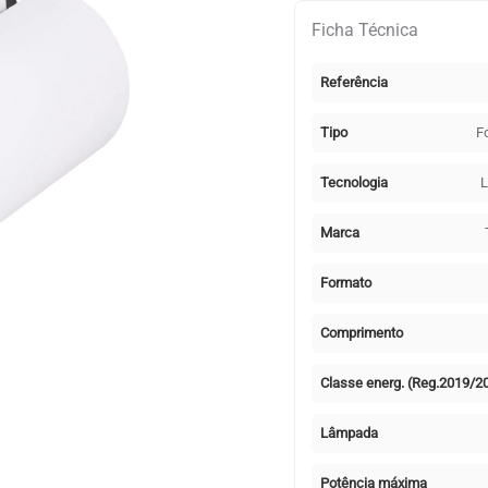
calha
Ficha Técnica
LINE
PRO
Referência
X2
(2condutores)
Tipo
F
35W
LED
Tecnologia
L
3300lm
6400K
Marca
36°
Branco
Formato
Comprimento
Classe energ. (Reg.2019/2
Lâmpada
Potência máxima