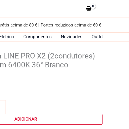
para
calha
LINE
grátis acima de 80 € | Portes reduzidos acima de 60 €
PRO
X2
Elétrico
Componentes
Novidades
Outlet
(2condutores)
35W
a LINE PRO X2 (2condutores)
LED
3300lm
m 6400K 36° Branco
6400K
36°
Branco
ADICIONAR