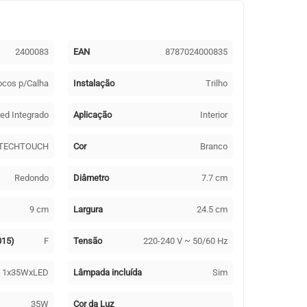
2400083
EAN
8787024000835
ocos p/Calha
Instalação
Trilho
ed Integrado
Aplicação
Interior
TECHTOUCH
Cor
Branco
Redondo
Diâmetro
7.7 cm
9 cm
Largura
24.5 cm
015)
F
Tensão
220-240 V ~ 50/60 Hz
1x35WxLED
Lâmpada incluída
Sim
35W
Cor da Luz