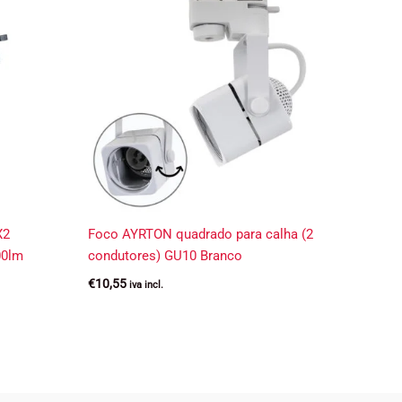
X2
Foco AYRTON quadrado para calha (2
00lm
condutores) GU10 Branco
€
10,55
iva incl.