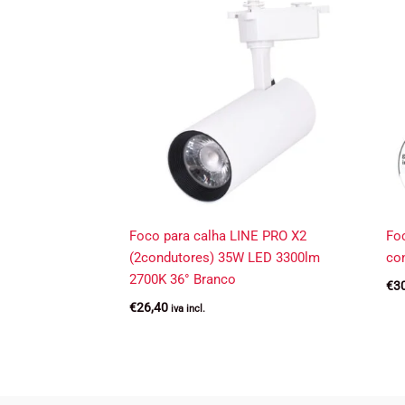
Foco para calha LINE PRO X2
Fo
(2condutores) 35W LED 3300lm
co
2700K 36° Branco
€
3
€
26,40
iva incl.