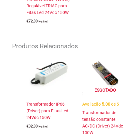
Regulável TRIAC para
Fitas Led 24Vdc 150W
€
72,30
iva incl.
Produtos Relacionados
ESGOTADO
Transformador IP66
Avaliação
5.00
de 5
(Driver) para Fitas Led
Transformador de
24Vdc 150W
tensão constante
AC/DC (Driver) 24Vdc
€
32,30
iva incl.
100W