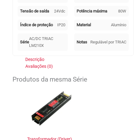
Tensão de saída
24Vdc
Potência máxima
80W
Índice de proteção
IP20
Material
Alumínio
AC/DC TRIAC
Série
Notas
Regulável por TRIAC
LM210X
Descrição
Avaliações (0)
Produtos da mesma Série
Transformador (Driver)