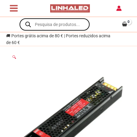
(Driver)
Skip
Regulável
to
TRIAC
content
Products
para
search
Fitas
🚚 Portes grátis acima de 80 € | Portes reduzidos acima
Led
de 60 €
24Vdc
80W
🔍