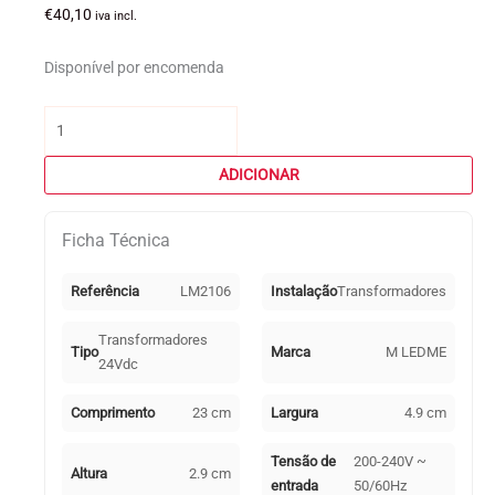
€
40,10
iva incl.
Disponível por encomenda
Quantidade
de
Transformador
ADICIONAR
(Driver)
Regulável
Ficha Técnica
TRIAC
para
Fitas
Referência
LM2106
Instalação
Transformadores
Led
24Vdc
Transformadores
Tipo
Marca
M LEDME
80W
24Vdc
Comprimento
23 cm
Largura
4.9 cm
Tensão de
200-240V ~
Altura
2.9 cm
entrada
50/60Hz