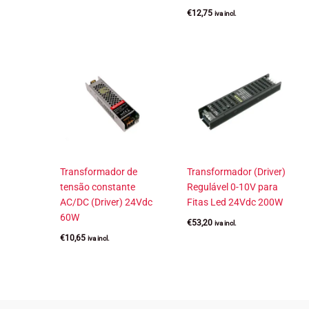
€
12,75
iva incl.
Transformador de
Transformador (Driver)
tensão constante
Regulável 0-10V para
AC/DC (Driver) 24Vdc
Fitas Led 24Vdc 200W
60W
€
53,20
iva incl.
€
10,65
iva incl.