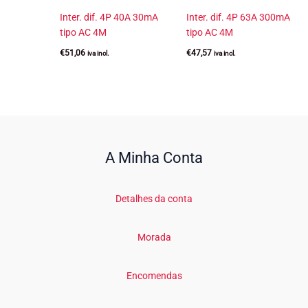
Inter. dif. 4P 40A 30mA
Inter. dif. 4P 63A 300mA
tipo AC 4M
tipo AC 4M
€
51,06
€
47,57
iva incl.
iva incl.
A Minha Conta
Detalhes da conta
Morada
Encomendas