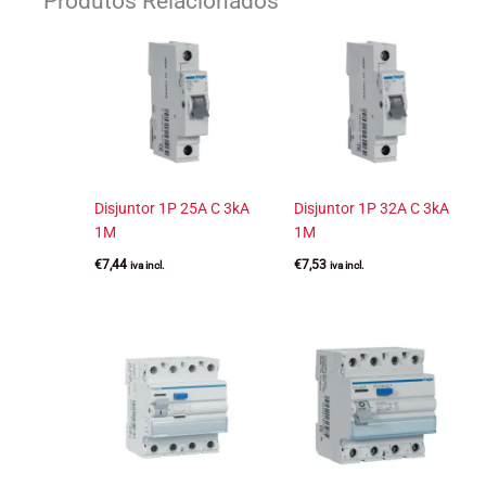
Produtos Relacionados
Disjuntor 1P 25A C 3kA
Disjuntor 1P 32A C 3kA
1M
1M
€
7,44
€
7,53
iva incl.
iva incl.