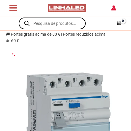
Skip
dif.
to
4P
content
Products
63A
search
30mA
tipo
🚚 Portes grátis acima de 80 € | Portes reduzidos acima
AC
de 60 €
4M
🔍