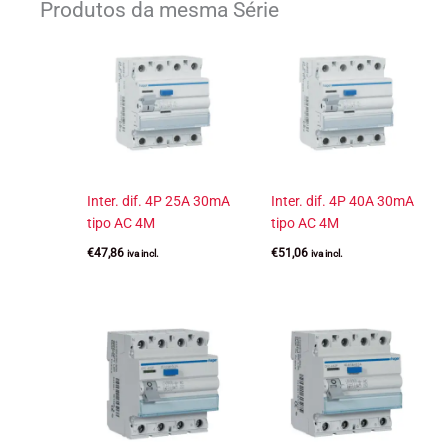
Produtos da mesma Série
Inter. dif. 4P 25A 30mA
Inter. dif. 4P 40A 30mA
tipo AC 4M
tipo AC 4M
€
47,86
€
51,06
iva incl.
iva incl.