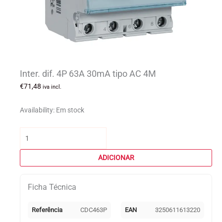
Inter. dif. 4P 63A 30mA tipo AC 4M
€
71,48
iva incl.
Availability:
Em stock
Quantidade
de
Inter.
ADICIONAR
dif.
4P
Ficha Técnica
63A
30mA
tipo
Referência
CDC463P
EAN
3250611613220
AC