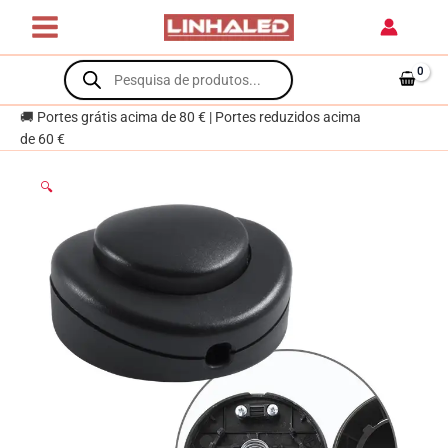
Skip
unipolar
to
preto
content
Products
search
🚚 Portes grátis acima de 80 € | Portes reduzidos acima
de 60 €
🔍