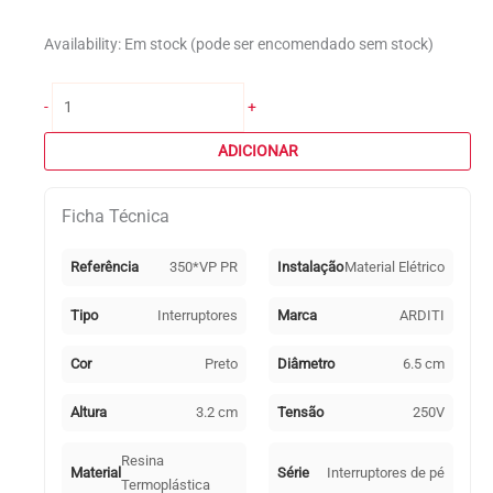
Availability:
Em stock (pode ser encomendado sem stock)
Quantidade
-
+
de
Interruptor
ADICIONAR
de
pé
Ficha Técnica
unipolar
preto
Referência
350*VP PR
Instalação
Material Elétrico
Tipo
Interruptores
Marca
ARDITI
Cor
Preto
Diâmetro
6.5 cm
Altura
3.2 cm
Tensão
250V
Resina
Material
Série
Interruptores de pé
Termoplástica