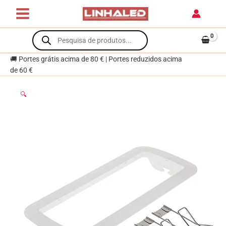
Skip
para
to
luz
content
Products
de
search
emergência
KANATA
🚚 Portes grátis acima de 80 € | Portes reduzidos acima
de 60 €
🔍