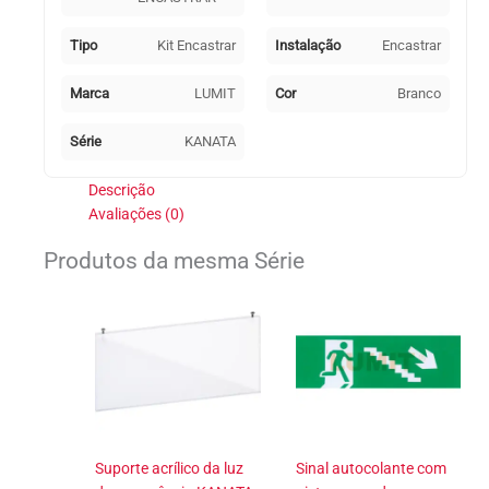
KANATA
Tipo
Kit Encastrar
Instalação
Encastrar
Marca
LUMIT
Cor
Branco
Série
KANATA
Descrição
Avaliações (0)
Produtos da mesma Série
Suporte acrílico da luz
Sinal autocolante com