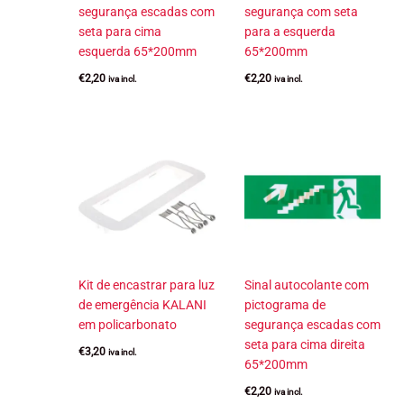
segurança escadas com
segurança com seta
seta para cima
para a esquerda
esquerda 65*200mm
65*200mm
€
2,20
€
2,20
iva incl.
iva incl.
Kit de encastrar para luz
Sinal autocolante com
de emergência KALANI
pictograma de
em policarbonato
segurança escadas com
seta para cima direita
€
3,20
iva incl.
65*200mm
€
2,20
iva incl.