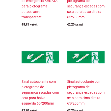
de emergência KANATA
pictograma de
para pictograma
segurança escadas com
autocolante
seta para baixo direita
transparente
65*200mm
€
8,95
€
2,20
iva incl.
iva incl.
Sinal autocolante com
Sinal autocolante com
pictograma de
pictograma de
segurança escadas com
segurança escadas com
seta para baixo
seta para cima direita
esquerda 65*200mm
65*200mm
€
2,20
€
2,20
iva incl.
iva incl.