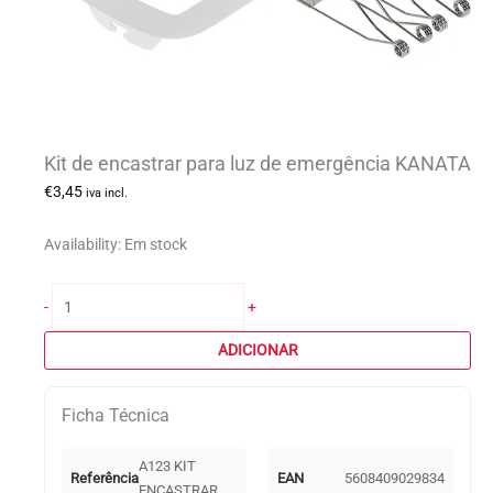
Kit de encastrar para luz de emergência KANATA
€
3,45
iva incl.
Availability:
Em stock
Quantidade
-
+
de
Kit
ADICIONAR
de
encastrar
Ficha Técnica
para
luz
de
A123 KIT
Referência
EAN
5608409029834
emergência
ENCASTRAR