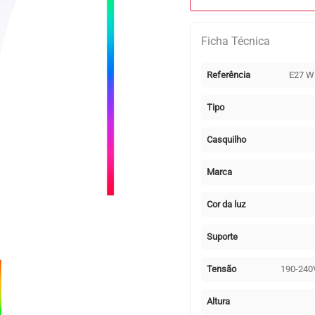
E27
(grosso)
Ficha Técnica
GLS
SMART
Referência
E27 W
WIFI
LED
Tipo
10W
RGB+CCT
Casquilho
(2700-
6500K),
Marca
APP,
Alexa
Cor da luz
e
Google
Suporte
Assistant
Tensão
190-240
Altura