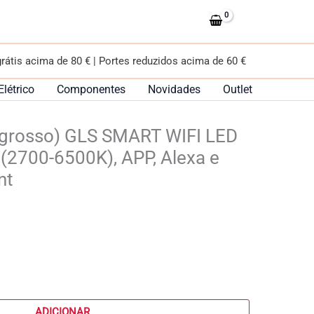
(grosso)
GLS
SMART
WIFI
grátis acima de 80 € | Portes reduzidos acima de 60 €
LED
10W
Elétrico
Componentes
Novidades
Outlet
RGB+CCT
(2700-
grosso) GLS SMART WIFI LED
6500K),
APP,
2700-6500K), APP, Alexa e
Alexa
nt
e
Google
Assistant
ADICIONAR