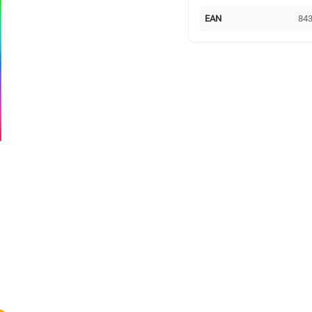
EAN
84