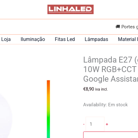
🚚 Portes 
Loja
Iluminação
Fitas Led
Lâmpadas
Material 
Lâmpada E27 (
10W RGB+CCT (
Google Assista
€
8,90
iva incl.
Availability:
Em stock
Quantidade
-
+
de
Lâmpada