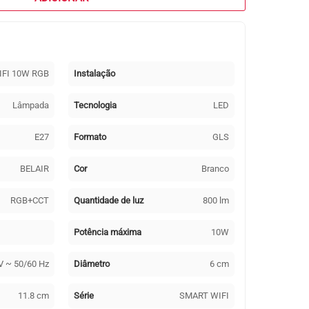
IFI 10W RGB
Instalação
Lâmpada
Tecnologia
LED
E27
Formato
GLS
BELAIR
Cor
Branco
RGB+CCT
Quantidade de luz
800 lm
Potência máxima
10W
V ~ 50/60 Hz
Diâmetro
6 cm
11.8 cm
Série
SMART WIFI