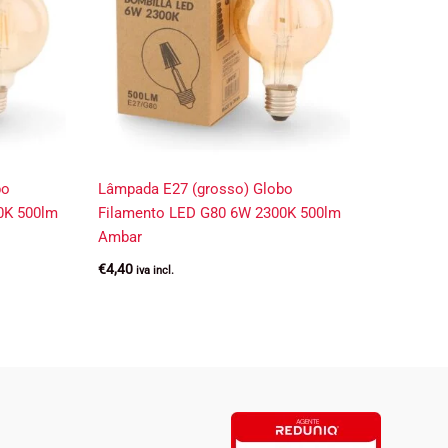
bo
Lâmpada E27 (grosso) Globo
0K 500lm
Filamento LED G80 6W 2300K 500lm
Ambar
€
4,40
iva incl.