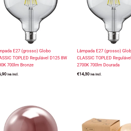
mpada E27 (grosso) Globo
Lâmpada E27 (grosso) Glo
ASSIC TOPLED Regulável D125 8W
CLASSIC TOPLED Reguláve
00K 700lm Bronze
2700K 700lm Dourada
6,90
€
14,30
iva incl.
iva incl.