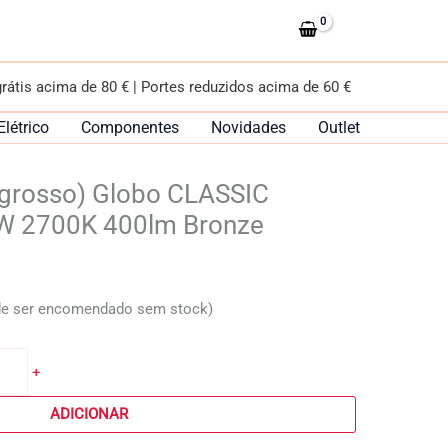
(grosso)
Globo
CLASSIC
TOPLED
grátis acima de 80 € | Portes reduzidos acima de 60 €
D95
4W
Elétrico
Componentes
Novidades
Outlet
2700K
400lm
grosso) Globo CLASSIC
Bronze
W 2700K 400lm Bronze
de ser encomendado sem stock)
+
ADICIONAR