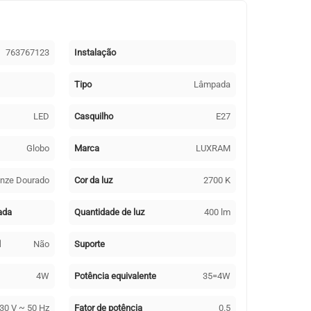
763767123
Instalação
Tipo
Lâmpada
LED
Casquilho
E27
Globo
Marca
LUXRAM
onze Dourado
Cor da luz
2700 K
ada
Quantidade de luz
400 lm
l
Não
Suporte
4W
Potência equivalente
35=4W
30 V ~ 50 Hz
Fator de potência
0.5