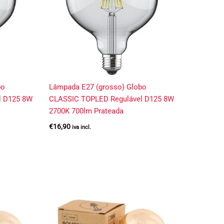
bo
Lâmpada E27 (grosso) Globo
l D125 8W
CLASSIC TOPLED Regulável D125 8W
2700K 700lm Prateada
€
16,90
iva incl.