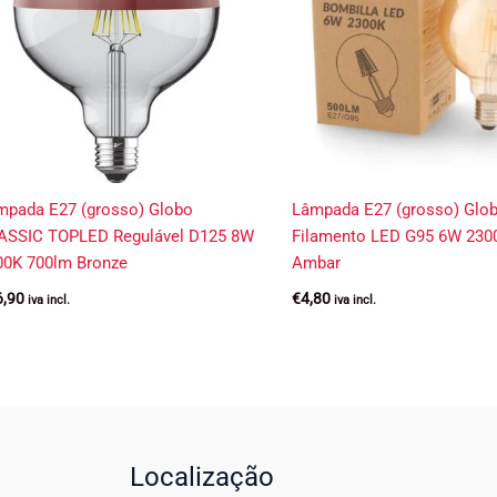
mpada E27 (grosso) Globo
Lâmpada E27 (grosso) Glo
ASSIC TOPLED Regulável D125 8W
Filamento LED G95 6W 230
00K 700lm Bronze
Ambar
6,90
€
4,80
iva incl.
iva incl.
Localização