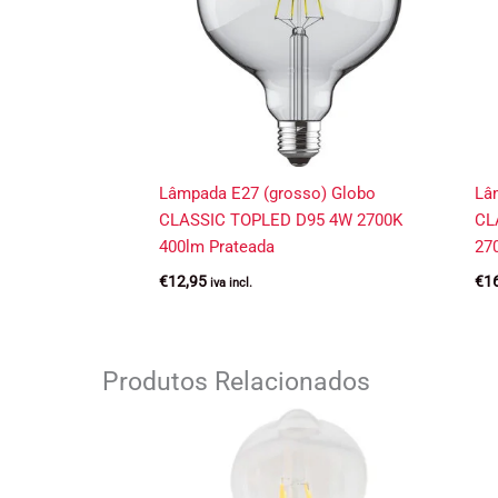
Lâmpada E27 (grosso) Globo
Lâ
CLASSIC TOPLED D95 4W 2700K
CL
400lm Prateada
27
€
12,95
€
1
iva incl.
Produtos Relacionados