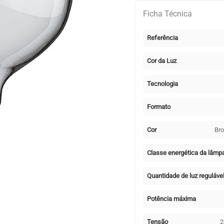
(grosso)
Ficha Técnica
Globo
CLASSIC
Referência
TOPLED
D95
Cor da Luz
4W
2700K
Tecnologia
400lm
Bronze
Formato
Cor
Br
Classe energética da lâmp
Quantidade de luz reguláve
Potência máxima
Tensão
2