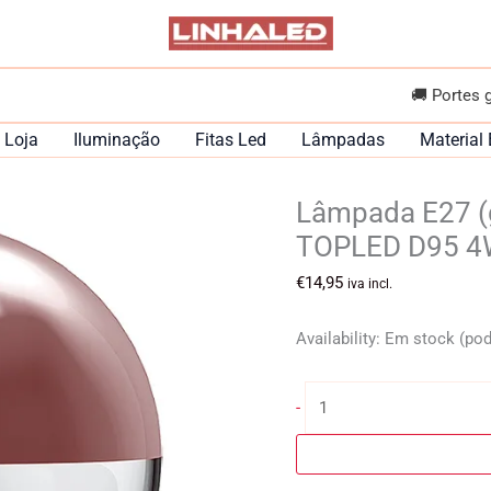
🚚 Portes 
Loja
Iluminação
Fitas Led
Lâmpadas
Material 
Lâmpada E27 (
TOPLED D95 4
€
14,95
iva incl.
Availability:
Em stock (po
Quantidade
-
de
Lâmpada
E27