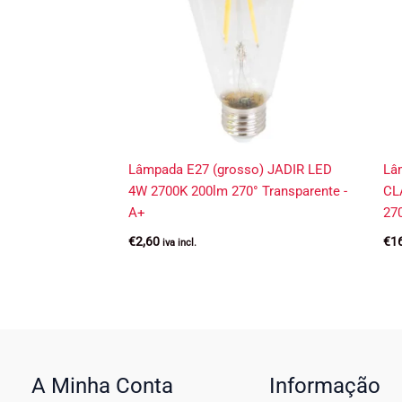
Lâmpada E27 (grosso) JADIR LED
Lâ
4W 2700K 200lm 270° Transparente -
CL
A+
27
€
2,60
€
1
iva incl.
A Minha Conta
Informação