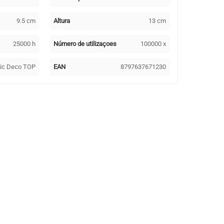
9.5 cm
Altura
13 cm
25000 h
Número de utilizaçoes
100000 x
sic Deco TOP
EAN
8797637671230