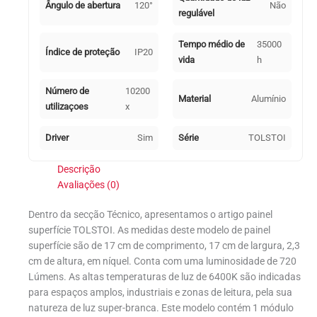
Ângulo de abertura
120°
Não
regulável
Tempo médio de
35000
Índice de proteção
IP20
vida
h
Número de
10200
Material
Alumínio
utilizaçoes
x
Driver
Sim
Série
TOLSTOI
Descrição
Avaliações (0)
Dentro da secção Técnico, apresentamos o artigo painel
superfície TOLSTOI. As medidas deste modelo de painel
superfície são de 17 cm de comprimento, 17 cm de largura, 2,3
cm de altura, em níquel. Conta com uma luminosidade de 720
Lúmens. As altas temperaturas de luz de 6400K são indicadas
para espaços amplos, industriais e zonas de leitura, pela sua
natureza de luz super-branca. Este modelo contém 1 módulo