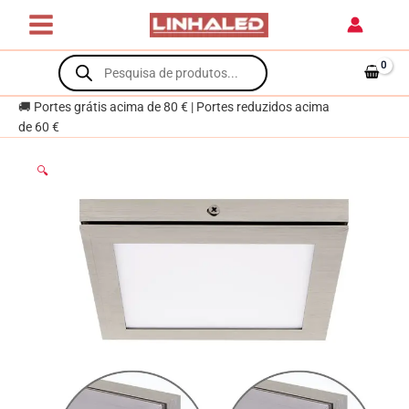
Skip
de
to
superfície
content
Products
TOLSTOI
search
17x17
12W
🚚 Portes grátis acima de 80 € | Portes reduzidos acima
LED
de 60 €
720lm
6400K
🔍
Níquel