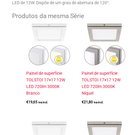
LED de 12W. Dispõe de um grau de abertura de 120°.
Produtos da mesma Série
Painel de superfície
Painel de superfície
TOLSTOI 17×17 12W
TOLSTOI 17×17 12W
LED 720lm 3000K
LED 720lm 3000K
Branco
Níquel
€
19,65
€
21,80
iva incl.
iva incl.