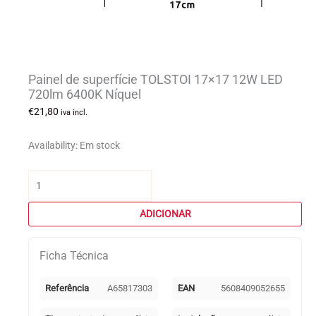
Painel de superfície TOLSTOI 17×17 12W LED
720lm 6400K Níquel
€
21,80
iva incl.
Availability:
Em stock
Quantidade
de
Painel
ADICIONAR
de
superfície
Ficha Técnica
TOLSTOI
17x17
12W
Referência
A65817303
EAN
5608409052655
LED