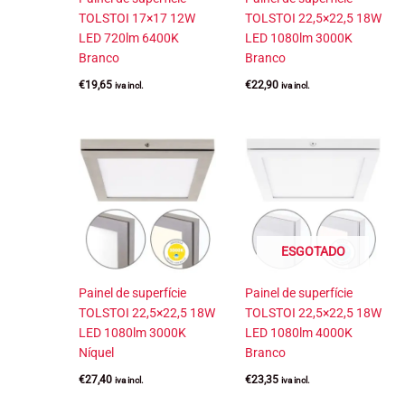
TOLSTOI 17×17 12W
TOLSTOI 22,5×22,5 18W
LED 720lm 6400K
LED 1080lm 3000K
Branco
Branco
€
19,65
€
22,90
iva incl.
iva incl.
ESGOTADO
Painel de superfície
Painel de superfície
TOLSTOI 22,5×22,5 18W
TOLSTOI 22,5×22,5 18W
LED 1080lm 3000K
LED 1080lm 4000K
Níquel
Branco
€
27,40
€
23,35
iva incl.
iva incl.