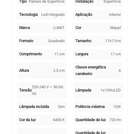
720lm
Tipo
Paineis de Superfície
Instalação
Superfície
6400K
Níquel
Tecnologia
Led Integrado
Aplicação
Interior
Marca
LUMIT
Cor
Níquel
Formato
Quadrado
Tamanho
17x17cm
Comprimento
17 cm
Largura
17 cm
Classe energética
Altura
2.3 cm
A
candeeiro
220-240 V ~ 50/60
Tensão
Lâmpada
1x12WxLED
Hz
Lâmpada incluída
Sim
Potência máxima
12W
Cor da luz
6400 K
Quantidade de luz
720 lm
Quantidade de luz