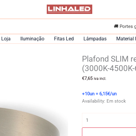
🚚 Portes 
Loja
Iluminação
Fitas Led
Lâmpadas
Material 
Plafond SLIM 
(3000K-4500K-
€
7,65
iva incl.
+10un = 6,15€/un
Availability:
Em stock
Quantidade
de
Plafond