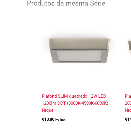
Produtos da mesma Série
Plafond SLIM quadrado 12W LED
Pl
1200lm CCT (3000K-4500K-6000K)
20
Níquel
Ní
€
10,80
€
1
iva incl.