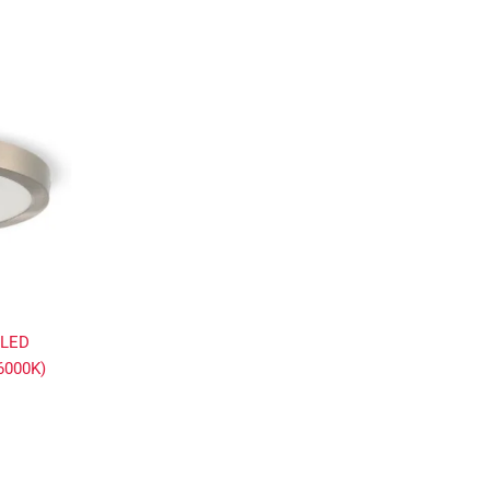
 LED
6000K)