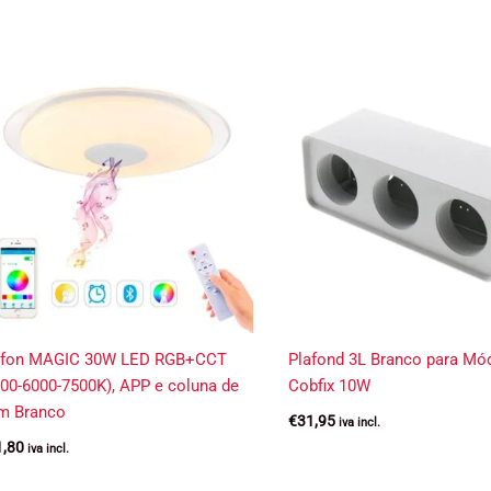
afon MAGIC 30W LED RGB+CCT
Plafond 3L Branco para Mó
00-6000-7500K), APP e coluna de
Cobfix 10W
m Branco
€
31,95
iva incl.
1,80
iva incl.