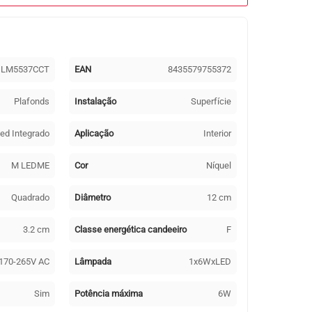
LM5537CCT
EAN
8435579755372
Plafonds
Instalação
Superfície
ed Integrado
Aplicação
Interior
M LEDME
Cor
Níquel
Quadrado
Diâmetro
12 cm
3.2 cm
Classe energética candeeiro
F
170-265V AC
Lâmpada
1x6WxLED
Sim
Potência máxima
6W