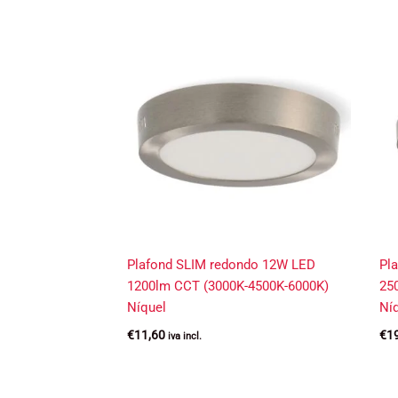
Plafond SLIM redondo 12W LED
Pl
1200lm CCT (3000K-4500K-6000K)
25
Níquel
Ní
€
11,60
€
1
iva incl.