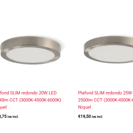
afond SLIM redondo 20W LED
Plafond SLIM redondo 25W
00lm CCT (3000K-4500K-6000K)
2500lm CCT (3000K-4500K-
quel
Níquel
3,75
€
19,50
iva incl.
iva incl.