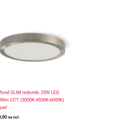
afond SLIM redondo 25W LED
00lm CCT (3000K-4500K-6000K)
quel
9,50
iva incl.