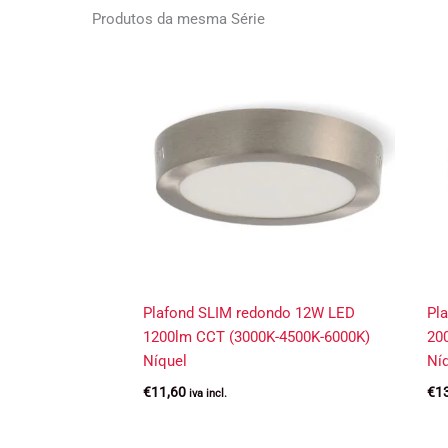
Produtos da mesma Série
Plafond SLIM redondo 12W LED
Pl
1200lm CCT (3000K-4500K-6000K)
20
Níquel
Ní
€
11,60
€
1
iva incl.