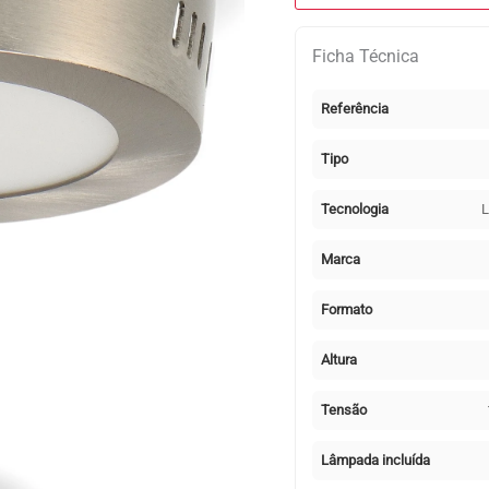
SLIM
redondo
Ficha Técnica
6W
LED
Referência
600lm
CCT
Tipo
(3000K-
4500K-
Tecnologia
L
6000K)
Níquel
Marca
Formato
Altura
Tensão
Lâmpada incluída