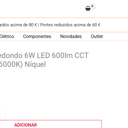
SLIM
redondo
6W
grátis acima de 80 € | Portes reduzidos acima de 60 €
LED
600lm
Elétrico
Componentes
Novidades
Outlet
CCT
(3000K-
redondo 6W LED 600lm CCT
4500K-
6000K)
6000K) Níquel
Níquel
ADICIONAR