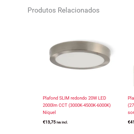
Produtos Relacionados
Plafond SLIM redondo 20W LED
Pl
2000lm CCT (3000K-4500K-6000K)
(27
Níquel
so
€
13,75
€
4
iva incl.