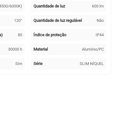
4500/6000K)
Quantidade de luz
600 lm
120°
Quantidade de luz regulável
Não
a)
80
Índice de proteção
IP44
30000 h
Material
Alumínio/PC
Sim
Série
SLIM NÍQUEL