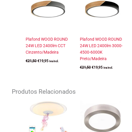
Plafond WOOD ROUND
Plafond WOOD ROUND
24W LED 2400lm CCT
24W LED 2400lm 3000-
Cinzento/Madeira
4500-6000K
Preto/Madeira
O
O
€
21,50
€
19,95
iva incl.
preço
preço
O
O
€
21,50
€
19,95
iva incl.
original
atual
preço
preço
era:
é:
original
atual
€21,50.
€19,95.
era:
é:
€21,50.
€19,95.
Produtos Relacionados