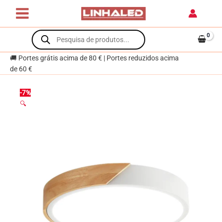
WOOD
Skip
ROUND
to
24W
content
Products
LED
search
2400lm
🚚 Portes grátis acima de 80 € | Portes reduzidos acima
3000-
de 60 €
4500-
6000K
Branco/Madeira
-7%
🔍