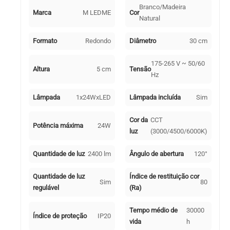
Branco/Madeira
Marca
M LEDME
Cor
Natural
Formato
Redondo
Diâmetro
30 cm
175-265 V ~ 50/60
Altura
5 cm
Tensão
Hz
Lâmpada
1x24WxLED
Lâmpada incluída
Sim
Cor da
CCT
Potência máxima
24W
luz
(3000/4500/6000K)
Quantidade de luz
2400 lm
Ângulo de abertura
120°
Quantidade de luz
Índice de restituição cor
Sim
80
regulável
(Ra)
Tempo médio de
30000
Índice de proteção
IP20
vida
h