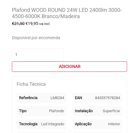
Plafond WOOD ROUND 24W LED 2400lm 3000-
4500-6000K Branco/Madeira
O
O
€
21,50
€
19,95
iva incl.
preço
preço
original
atual
Disponível por encomenda
era:
é:
€21,50.
€19,95.
Quantidade
de
Plafond
ADICIONAR
WOOD
ROUND
Ficha Técnica
24W
LED
2400lm
Referência
LM8284
EAN
843557978284
3000-
4500-
Tipo
Plafonds
Instalação
Superfície
6000K
Branco/Madeira
Tecnologia
Led Integrado
Aplicação
Interior