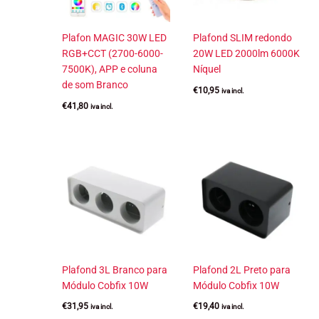
Plafon MAGIC 30W LED
Plafond SLIM redondo
RGB+CCT (2700-6000-
20W LED 2000lm 6000K
7500K), APP e coluna
Níquel
de som Branco
€
10,95
iva incl.
€
41,80
iva incl.
Plafond 3L Branco para
Plafond 2L Preto para
Módulo Cobfix 10W
Módulo Cobfix 10W
€
31,95
€
19,40
iva incl.
iva incl.