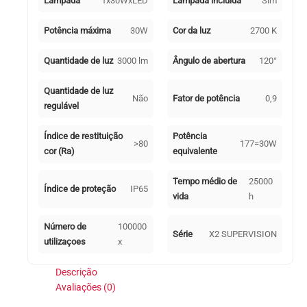
Lâmpada
1x30WxLED
Lâmpada incluída
Sim
Potência máxima
30W
Cor da luz
2700 K
Quantidade de luz
3000 lm
Ângulo de abertura
120°
Quantidade de luz
Não
Fator de potência
0,9
regulável
Índice de restituição
Potência
>80
177=30W
cor (Ra)
equivalente
Tempo médio de
25000
Índice de proteção
IP65
vida
h
Número de
100000
Série
X2 SUPERVISION
utilizaçoes
x
Descrição
Avaliações (0)