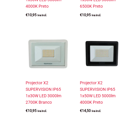
4000K Preto
6500K Preto
€
10,95
€
10,95
iva incl.
iva incl.
Projector X2
Projector X2
SUPERVISION IP65
SUPERVISION IP65
1x30W LED 3000lm
1x50W LED 5000lm
2700K Branco
4000K Preto
€
10,95
€
14,50
iva incl.
iva incl.