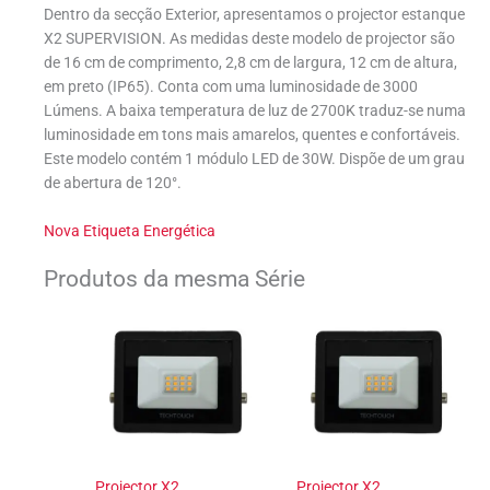
Dentro da secção Exterior, apresentamos o projector estanque
X2 SUPERVISION. As medidas deste modelo de projector são
de 16 cm de comprimento, 2,8 cm de largura, 12 cm de altura,
em preto (IP65). Conta com uma luminosidade de 3000
Lúmens. A baixa temperatura de luz de 2700K traduz-se numa
luminosidade em tons mais amarelos, quentes e confortáveis.
Este modelo contém 1 módulo LED de 30W. Dispõe de um grau
de abertura de 120°.
Nova Etiqueta Energética
Produtos da mesma Série
Projector X2
Projector X2