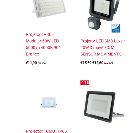
Projetor TABLET
Modular 50W LED
Projetor LED SMD Lexsir
5000lm 4000K 90°
20W Dimável COM
Branco
SENSOR MOVIMENTO
O
O
€
11,90
€
15,59
€
13,60
iva incl.
iva incl.
preço
preço
original
atual
era:
é:
€15,59.
€13,60.
-11%
Projector TUMUT IP65