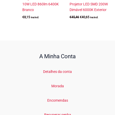
10W LED 860lm 6400K
Projetor LED SMD 200W
Branco
Dimável 6000K Exterior
O
O
€
8,15
€
45,46
€
40,65
iva incl.
iva incl.
preço
preço
original
atual
era:
é:
€45,46.
€40,65.
A Minha Conta
Detalhes da conta
Morada
Encomendas
Recuperar senha