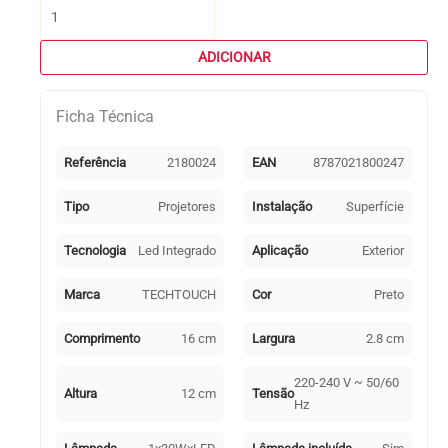
Quantidade
de
Projector
ADICIONAR
X2
SUPERVISION
Ficha Técnica
IP65
1x30W
LED
Referência
2180024
EAN
8787021800247
3000lm
2700K
Tipo
Projetores
Instalação
Superfície
Preto
Tecnologia
Led Integrado
Aplicação
Exterior
Marca
TECHTOUCH
Cor
Preto
Comprimento
16 cm
Largura
2.8 cm
220-240 V ~ 50/60
Altura
12 cm
Tensão
Hz