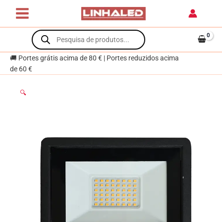
Skip
X2
to
SUPERVISION
content
Products
IP65
search
1x30W
LED
🚚 Portes grátis acima de 80 € | Portes reduzidos acima
3000lm
de 60 €
2700K
Preto
🔍