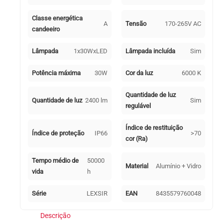
Classe energética
A
Tensão
170-265V AC
candeeiro
Lâmpada
1x30WxLED
Lâmpada incluída
Sim
Potência máxima
30W
Cor da luz
6000 K
Quantidade de luz
Quantidade de luz
2400 lm
Sim
regulável
Índice de restituição
Índice de proteção
IP66
>70
cor (Ra)
Tempo médio de
50000
Material
Alumínio + Vidro
vida
h
Série
LEXSIR
EAN
8435579760048
Descrição