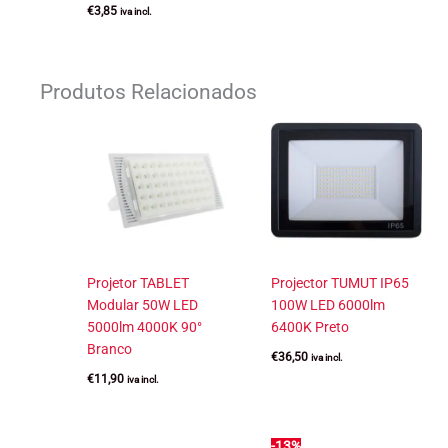
€
3,85
iva incl.
Produtos Relacionados
Projetor TABLET
Projector TUMUT IP65
Modular 50W LED
100W LED 6000lm
5000lm 4000K 90°
6400K Preto
Branco
€
36,50
iva incl.
€
11,90
iva incl.
-13%