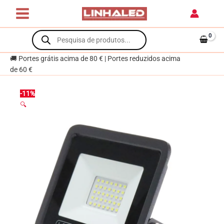
Skip
30W
to
Dimável
content
Products
6000K
search
Exterior
🚚 Portes grátis acima de 80 € | Portes reduzidos acima
de 60 €
-11%
🔍