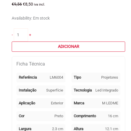
O
O
€
9,56
€
8,50
iva incl.
preço
preço
original
atual
Availability:
Em stock
era:
é:
€9,56.
€8,50.
Quantidade
-
+
de
Projetor
ADICIONAR
LED
SMD
Ficha Técnica
30W
Dimável
6000K
Referência
LM6004
Tipo
Projetores
Exterior
Instalação
Superfície
Tecnologia
Led Integrado
Aplicação
Exterior
Marca
M LEDME
Cor
Preto
Comprimento
16 cm
Largura
2.3 cm
Altura
12.1 cm