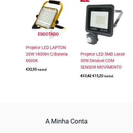
ESGOTADO
Projetor LED LAPTON
20W 1800lm C/Bateria
Projetor LED SMD Lexsir
6000K
30W Dimável COM
SENSOR MOVIMENTO
€
32,95
iva incl.
O
O
€
17,42
€
15,20
iva incl.
preço
preço
original
atual
era:
é:
€17,42.
€15,20.
A Minha Conta